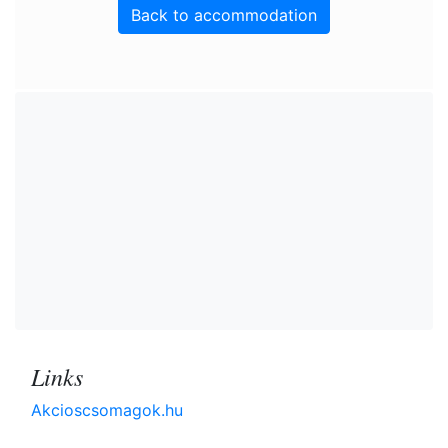
Back to accommodation
Links
Akcioscsomagok.hu