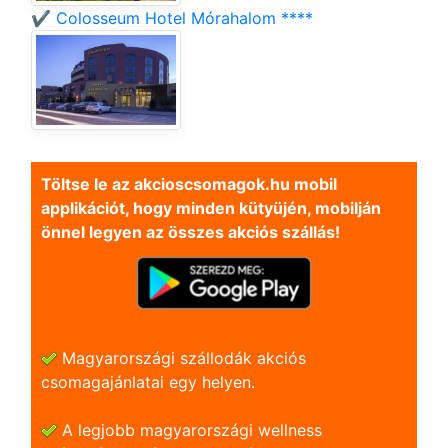
✔️ Colosseum Hotel Mórahalom ****
Töltse le az akcioscsomagok.hu mobil
applikációt, hogy minden kütyüjén, mobilján
önnel legyen az összes akciós szállás!
Magyarországi szállodák akciós
csomagajánlatai egy helyen.
A legjobb magyarországi wellness