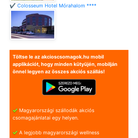
✔️ Colosseum Hotel Mórahalom ****
Töltse le az akcioscsomagok.hu mobil
applikációt, hogy minden kütyüjén, mobilján
önnel legyen az összes akciós szállás!
Magyarországi szállodák akciós
csomagajánlatai egy helyen.
A legjobb magyarországi wellness