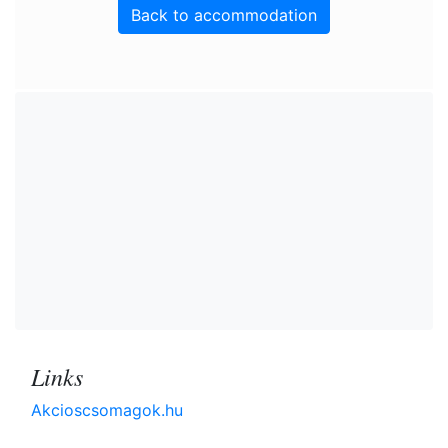
Back to accommodation
Links
Akcioscsomagok.hu