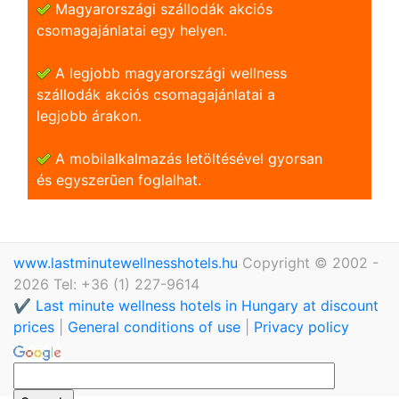
Magyarországi szállodák akciós
csomagajánlatai egy helyen.
A legjobb magyarországi wellness
szállodák akciós csomagajánlatai a
legjobb árakon.
A mobilalkalmazás letöltésével gyorsan
és egyszerũen foglalhat.
www.lastminutewellnesshotels.hu
Copyright © 2002 -
2026 Tel: +36 (1) 227-9614
✔️ Last minute wellness hotels in Hungary at discount
prices
|
General conditions of use
|
Privacy policy