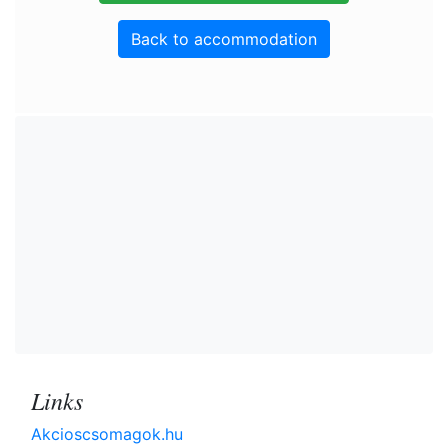
Back to accommodation
Links
Akcioscsomagok.hu