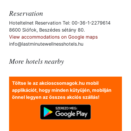
Reservation
Hoteltelnet Reservation Tel: 00-36-1-2279614
8600 Siófok, Beszédes sétány 80.
View accommodations on Google maps
info@lastminutewellnesshotels.hu
More hotels nearby
Töltse le az akcioscsomagok.hu mobil
applikációt, hogy minden kütyüjén, mobilján
önnel legyen az összes akciós szállás!