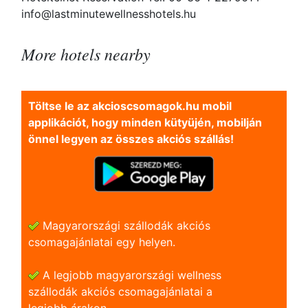
info@lastminutewellnesshotels.hu
More hotels nearby
Töltse le az akcioscsomagok.hu mobil
applikációt, hogy minden kütyüjén, mobilján
önnel legyen az összes akciós szállás!
Magyarországi szállodák akciós
csomagajánlatai egy helyen.
A legjobb magyarországi wellness
szállodák akciós csomagajánlatai a
legjobb árakon.