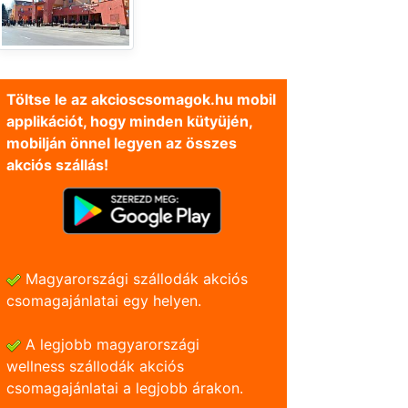
Töltse le az akcioscsomagok.hu mobil
applikációt, hogy minden kütyüjén,
mobilján önnel legyen az összes
akciós szállás!
Magyarországi szállodák akciós
csomagajánlatai egy helyen.
A legjobb magyarországi
wellness szállodák akciós
csomagajánlatai a legjobb árakon.