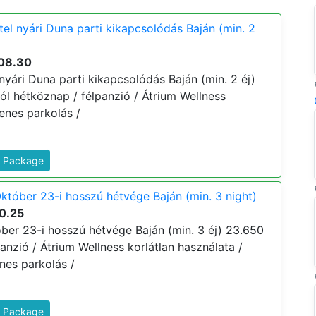
el nyári Duna parti kikapcsolódás Baján (min. 2
08.30
yári Duna parti kikapcsolódás Baján (min. 2 éj)
rtól hétköznap / félpanzió / Átrium Wellness
yenes parkolás /
s Package
któber 23-i hosszú hétvége Baján (min. 3 night)
0.25
ber 23-i hosszú hétvége Baján (min. 3 éj) 23.650
élpanzió / Átrium Wellness korlátlan használata /
nes parkolás /
s Package