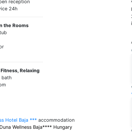
pen reception
ice 24h
in the Rooms
 tub
or
 Fitness, Relaxing
 bath
oom
s Hotel Baja ***
accommodation
 Duna Wellness Baja**** Hungary