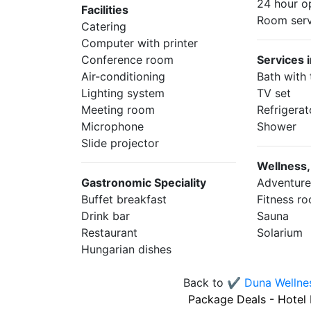
24 hour o
Facilities
Room serv
Catering
Computer with printer
Conference room
Services 
Air-conditioning
Bath with
Lighting system
TV set
Meeting room
Refrigerat
Microphone
Shower
Slide projector
Wellness,
Gastronomic Speciality
Adventure
Buffet breakfast
Fitness r
Drink bar
Sauna
Restaurant
Solarium
Hungarian dishes
Back to
✔️ Duna Wellnes
Package Deals - Hotel