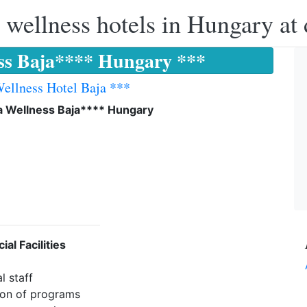
 wellness hotels in Hungary at 
ss Baja**** Hungary ***
ellness Hotel Baja ***
a Wellness Baja**** Hungary
ial Facilities
l staff
ion of programs