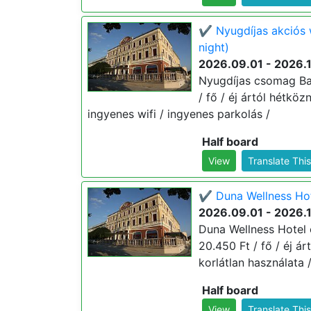
✔️ Nyugdíjas akciós 
night)
2026.09.01 - 2026.1
Nyugdíjas csomag Baj
/ fő / éj ártól hétköz
ingyenes wifi / ingyenes parkolás /
Half board
View
Translate Thi
✔️ Duna Wellness Hot
2026.09.01 - 2026.1
Duna Wellness Hotel 
20.450 Ft / fő / éj á
korlátlan használata 
Half board
View
Translate Thi