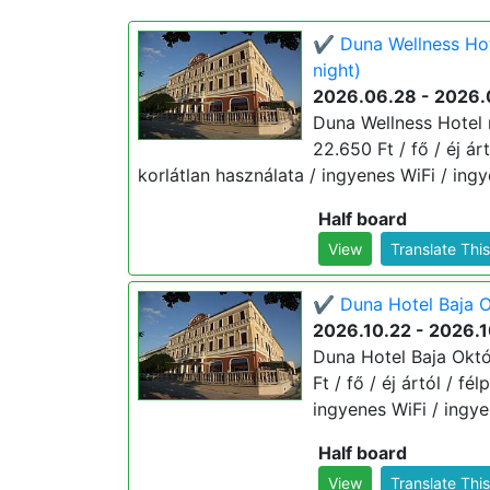
✔️ Duna Wellness Hot
night)
2026.06.28 - 2026.
Duna Wellness Hotel n
22.650 Ft / fő / éj á
korlátlan használata / ingyenes WiFi / ing
Half board
View
Translate Thi
✔️ Duna Hotel Baja O
2026.10.22 - 2026.1
Duna Hotel Baja Októ
Ft / fő / éj ártól / f
ingyenes WiFi / ingye
Half board
View
Translate Thi