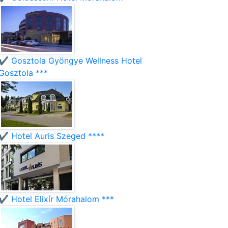
✔️ Gosztola Gyöngye Wellness Hotel
Gosztola ***
✔️ Hotel Auris Szeged ****
✔️ Hotel Elixír Mórahalom ***