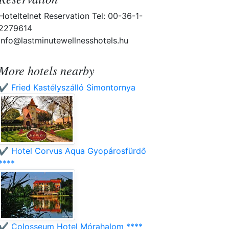
Hoteltelnet Reservation Tel: 00-36-1-
2279614
info@lastminutewellnesshotels.hu
More hotels nearby
✔️ Fried Kastélyszálló Simontornya
✔️ Hotel Corvus Aqua Gyopárosfürdő
****
✔️ Colosseum Hotel Mórahalom ****