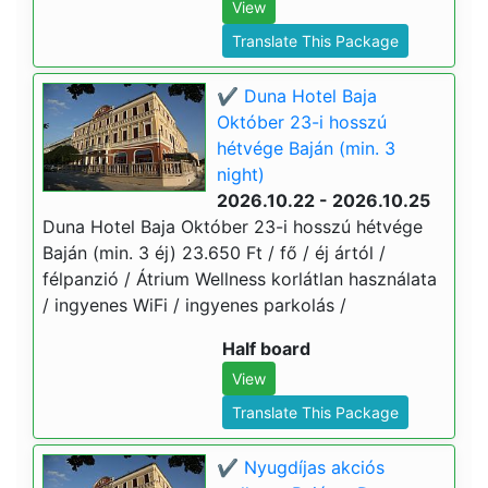
View
Translate This Package
✔️ Duna Hotel Baja
Október 23-i hosszú
hétvége Baján (min. 3
night)
2026.10.22 - 2026.10.25
Duna Hotel Baja Október 23-i hosszú hétvége
Baján (min. 3 éj) 23.650 Ft / fő / éj ártól /
félpanzió / Átrium Wellness korlátlan használata
/ ingyenes WiFi / ingyenes parkolás /
Half board
View
Translate This Package
✔️ Nyugdíjas akciós