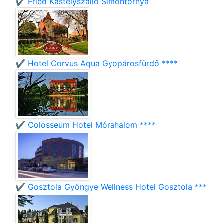
✔️ Fried Kastélyszálló Simontornya
✔️ Hotel Corvus Aqua Gyopárosfürdő ****
✔️ Colosseum Hotel Mórahalom ****
✔️ Gosztola Gyöngye Wellness Hotel Gosztola ***