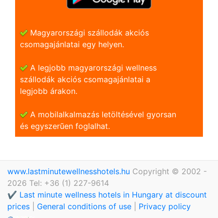
Magyarországi szállodák akciós
csomagajánlatai egy helyen.
A legjobb magyarországi wellness
szállodák akciós csomagajánlatai a
legjobb árakon.
A mobilalkalmazás letöltésével gyorsan
és egyszerũen foglalhat.
www.lastminutewellnesshotels.hu
Copyright © 2002 -
2026 Tel: +36 (1) 227-9614
✔️ Last minute wellness hotels in Hungary at discount
prices
|
General conditions of use
|
Privacy policy