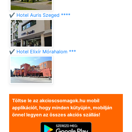
✔️ Hotel Auris Szeged ****
✔️ Hotel Elixír Mórahalom ***
Töltse le az akcioscsomagok.hu mobil
applikációt, hogy minden kütyüjén, mobilján
önnel legyen az összes akciós szállás!