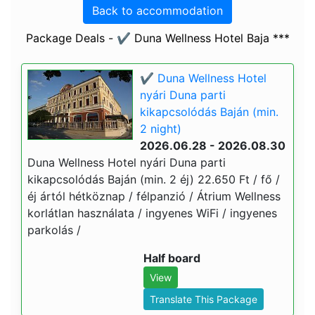
Back to accommodation
Package Deals - ✔️ Duna Wellness Hotel Baja ***
✔️ Duna Wellness Hotel
nyári Duna parti
kikapcsolódás Baján (min.
2 night)
2026.06.28 - 2026.08.30
Duna Wellness Hotel nyári Duna parti
kikapcsolódás Baján (min. 2 éj) 22.650 Ft / fő /
éj ártól hétköznap / félpanzió / Átrium Wellness
korlátlan használata / ingyenes WiFi / ingyenes
parkolás /
Half board
View
Translate This Package