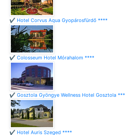
✔️ Hotel Corvus Aqua Gyopárosfürdő ****
✔️ Colosseum Hotel Mórahalom ****
✔️ Gosztola Gyöngye Wellness Hotel Gosztola ***
✔️ Hotel Auris Szeged ****