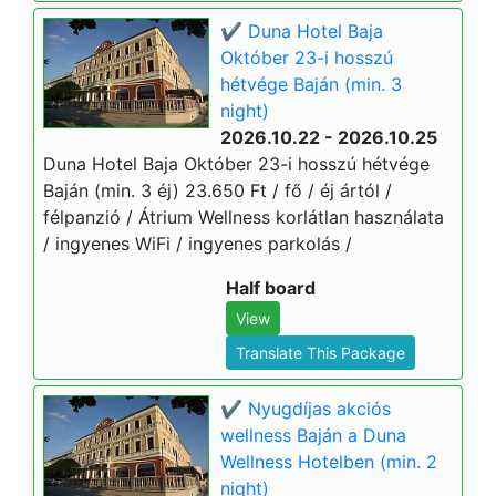
✔️ Duna Hotel Baja
Október 23-i hosszú
hétvége Baján (min. 3
night)
2026.10.22 - 2026.10.25
Duna Hotel Baja Október 23-i hosszú hétvége
Baján (min. 3 éj) 23.650 Ft / fő / éj ártól /
félpanzió / Átrium Wellness korlátlan használata
/ ingyenes WiFi / ingyenes parkolás /
Half board
View
Translate This Package
✔️ Nyugdíjas akciós
wellness Baján a Duna
Wellness Hotelben (min. 2
night)