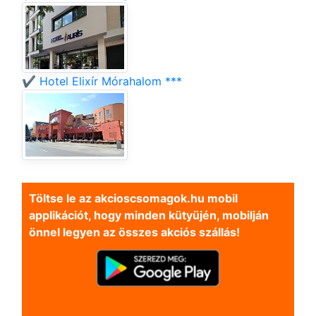
✔️ Hotel Elixír Mórahalom ***
Töltse le az akcioscsomagok.hu mobil
applikációt, hogy minden kütyüjén, mobilján
önnel legyen az összes akciós szállás!