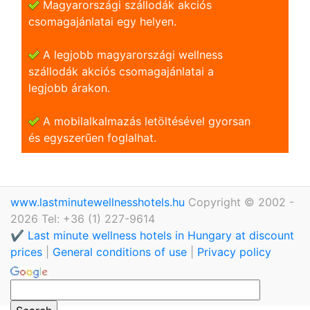
Magyarországi szállodák akciós
csomagajánlatai egy helyen.
A legjobb magyarországi wellness
szállodák akciós csomagajánlatai a
legjobb árakon.
A mobilalkalmazás letöltésével gyorsan
és egyszerũen foglalhat.
www.lastminutewellnesshotels.hu
Copyright © 2002 -
2026 Tel: +36 (1) 227-9614
✔️ Last minute wellness hotels in Hungary at discount
prices
|
General conditions of use
|
Privacy policy