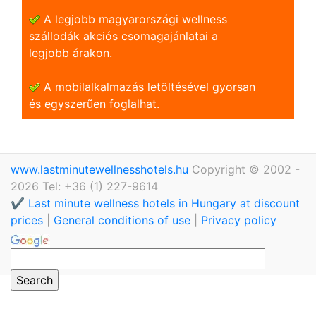
A legjobb magyarországi wellness
szállodák akciós csomagajánlatai a
legjobb árakon.
A mobilalkalmazás letöltésével gyorsan
és egyszerũen foglalhat.
www.lastminutewellnesshotels.hu
Copyright © 2002 -
2026 Tel: +36 (1) 227-9614
✔️ Last minute wellness hotels in Hungary at discount
prices
|
General conditions of use
|
Privacy policy