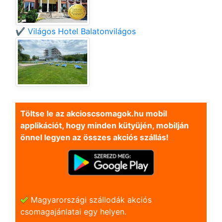
✔️ Világos Hotel Balatonvilágos
Töltse le az akcioscsomagok.hu mobil
applikációt, hogy minden kütyüjén, mobilján
önnel legyen az összes akciós szállás!
Magyarországi szállodák akciós
csomagajánlatai egy helyen.