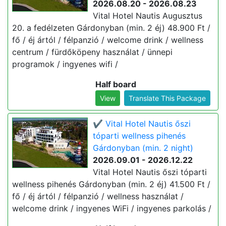
2026.08.20 - 2026.08.23
Vital Hotel Nautis Augusztus
20. a fedélzeten Gárdonyban (min. 2 éj) 48.900 Ft /
fő / éj ártól / félpanzió / welcome drink / wellness
centrum / fürdőköpeny használat / ünnepi
programok / ingyenes wifi /
Half board
View
Translate This Package
✔️ Vital Hotel Nautis őszi
tóparti wellness pihenés
Gárdonyban (min. 2 night)
2026.09.01 - 2026.12.22
Vital Hotel Nautis őszi tóparti
wellness pihenés Gárdonyban (min. 2 éj) 41.500 Ft /
fő / éj ártól / félpanzió / wellness használat /
welcome drink / ingyenes WiFi / ingyenes parkolás /