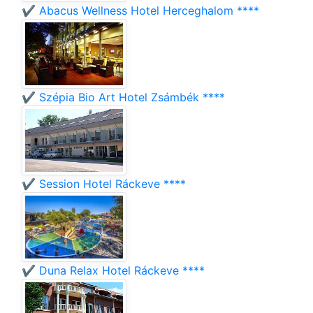
✔️ Abacus Wellness Hotel Herceghalom ****
✔️ Szépia Bio Art Hotel Zsámbék ****
✔️ Session Hotel Ráckeve ****
✔️ Duna Relax Hotel Ráckeve ****