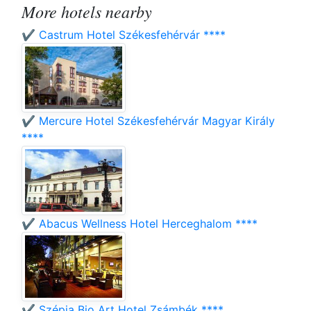
More hotels nearby
✔️ Castrum Hotel Székesfehérvár ****
✔️ Mercure Hotel Székesfehérvár Magyar Király
****
✔️ Abacus Wellness Hotel Herceghalom ****
✔️ Szépia Bio Art Hotel Zsámbék ****