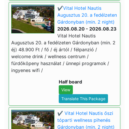
✔️Vital Hotel Nautis
Augusztus 20. a fedélzeten
Gárdonyban (min. 2 night)
2026.08.20 - 2026.08.23
Vital Hotel Nautis
Augusztus 20. a fedélzeten Gárdonyban (min. 2
éj) 48.900 Ft / fő / éj ártól / félpanzió /
welcome drink / wellness centrum /
fürdőköpeny használat / ünnepi programok /
ingyenes wifi /
Half board
View
Translate This Package
✔️ Vital Hotel Nautis őszi
tóparti wellness pihenés
Gárdonyban (min. 2 night)