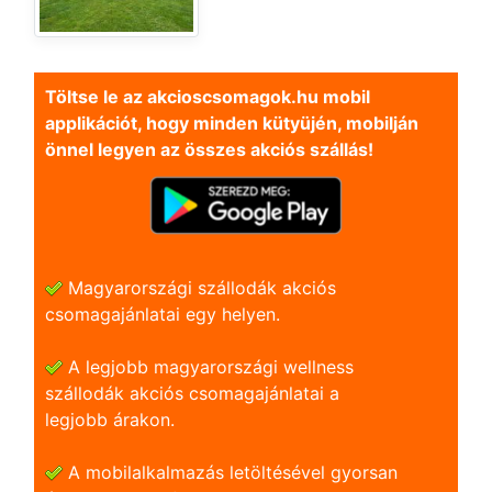
Töltse le az akcioscsomagok.hu mobil
applikációt, hogy minden kütyüjén, mobilján
önnel legyen az összes akciós szállás!
Magyarországi szállodák akciós
csomagajánlatai egy helyen.
A legjobb magyarországi wellness
szállodák akciós csomagajánlatai a
legjobb árakon.
A mobilalkalmazás letöltésével gyorsan