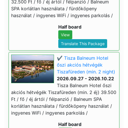
32.500 Ft / fő / éj ártól / félpanzió / Balneum
SPA korlátlan használata / fürdőköpeny
használat / ingyenes WiFi / ingyenes parkolás /
Half board
View
Translate This Package
✔️ Tisza Balneum Hotel
őszi akciós hétvégék
Tiszafüreden (min. 2 night)
2026.09.27 - 2026.10.22
Tisza Balneum Hotel őszi
akciós hétvégék Tiszafüreden (min. 2 éj) 39.500
Ft / fő / éj ártól / félpanzió / Balneum SPA
korlátlan használata / fürdőköpeny használat /
ingyenes WiFi / ingyenes parkolás /
Half board