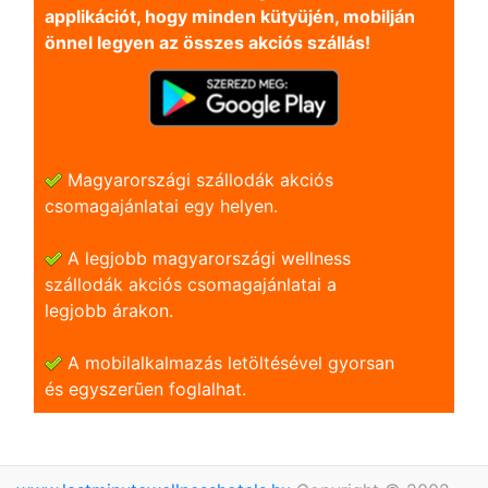
applikációt, hogy minden kütyüjén, mobilján
önnel legyen az összes akciós szállás!
Magyarországi szállodák akciós
csomagajánlatai egy helyen.
A legjobb magyarországi wellness
szállodák akciós csomagajánlatai a
legjobb árakon.
A mobilalkalmazás letöltésével gyorsan
és egyszerũen foglalhat.