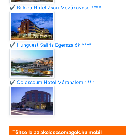
✔️ Balneo Hotel Zsori Mezőkövesd ****
✔️ Hunguest Saliris Egerszalók ****
✔️ Colosseum Hotel Mórahalom ****
Töltse le az akcioscsomagok.hu mobil