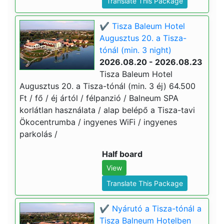
Translate This Package
✔️ Tisza Baleum Hotel
Augusztus 20. a Tisza-
tónál (min. 3 night)
2026.08.20 - 2026.08.23
Tisza Baleum Hotel
Augusztus 20. a Tisza-tónál (min. 3 éj) 64.500
Ft / fő / éj ártól / félpanzió / Balneum SPA
korlátlan használata / alap belépő a Tisza-tavi
Ökocentrumba / ingyenes WiFi / ingyenes
parkolás /
Half board
View
Translate This Package
✔️ Nyárutó a Tisza-tónál a
Tisza Balneum Hotelben