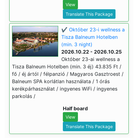
View
Translate This Package
✔️ Október 23-i wellness a
Tisza Balneum Hotelben
(min. 3 night)
2026.10.22 - 2026.10.25
Október 23-ai wellness a
Tisza Balneum Hotelben (min. 3 éj) 43.835 Ft /
fő / éj ártól / félpanzió / Magyaros Gasztroest /
Balneum SPA korlátlan használata / 1 órás
kerékpárhasználat / ingyenes WiFi / ingyenes
parkolás /
Half board
View
Translate This Package