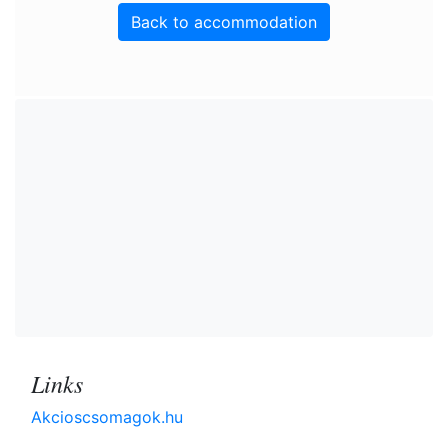
Back to accommodation
Links
Akcioscsomagok.hu