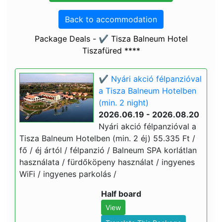
Back to accommodation
Package Deals - ✔️ Tisza Balneum Hotel
Tiszafüred ****
✔️ Nyári akció félpanzióval
a Tisza Balneum Hotelben
(min. 2 night)
2026.06.19 - 2026.08.20
Nyári akció félpanzióval a
Tisza Balneum Hotelben (min. 2 éj) 55.335 Ft /
fő / éj ártól / félpanzió / Balneum SPA korlátlan
használata / fürdőköpeny használat / ingyenes
WiFi / ingyenes parkolás /
Half board
View