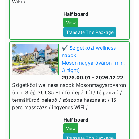
WiFi /
Half board
View
Translate This Package
✔️ Szigetközi wellness
napok
Mosonmagyaróváron (min.
3 night)
2026.09.01 - 2026.12.22
Szigetközi wellness napok Mosonmagyaróváron
(min. 3 éj) 36.635 Ft / fő / éj ártól / félpanzió /
termálfürdő belépő / sószoba használat / 15
perc masszázs / ingyenes WiFi /
Half board
View
Translate This Package