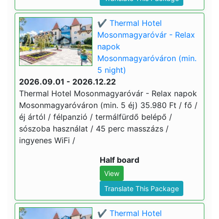
✔️ Thermal Hotel
Mosonmagyaróvár - Relax
napok
Mosonmagyaróváron (min.
5 night)
2026.09.01 - 2026.12.22
Thermal Hotel Mosonmagyaróvár - Relax napok
Mosonmagyaróváron (min. 5 éj) 35.980 Ft / fő /
éj ártól / félpanzió / termálfürdő belépő /
sószoba használat / 45 perc masszázs /
ingyenes WiFi /
Half board
View
Translate This Package
✔️ Thermal Hotel