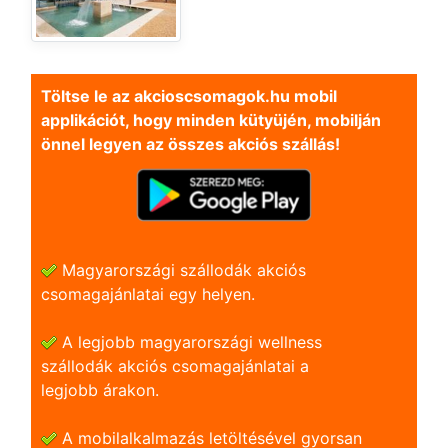
Töltse le az akcioscsomagok.hu mobil
applikációt, hogy minden kütyüjén, mobilján
önnel legyen az összes akciós szállás!
Magyarországi szállodák akciós
csomagajánlatai egy helyen.
A legjobb magyarországi wellness
szállodák akciós csomagajánlatai a
legjobb árakon.
A mobilalkalmazás letöltésével gyorsan