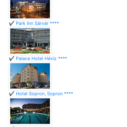
✔️ Park Inn Sárvár ****
✔️ Palace Hotel Hévíz ****
✔️ Hotel Sopron, Sopron ****