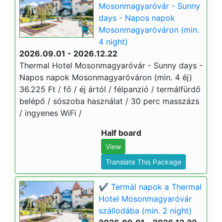
Mosonmagyaróvár - Sunny
days - Napos napok
Mosonmagyaróváron (min.
4 night)
2026.09.01 - 2026.12.22
Thermal Hotel Mosonmagyaróvár - Sunny days -
Napos napok Mosonmagyaróváron (min. 4 éj)
36.225 Ft / fő / éj ártól / félpanzió / termálfürdő
belépő / sószoba használat / 30 perc masszázs
/ ingyenes WiFi /
Half board
View
Translate This Package
✔️ Termál napok a Thermal
Hotel Mosonmagyaróvár
szállodába (min. 2 night)