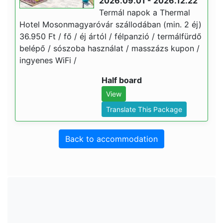
2026.09.01 - 2026.12.22
Termál napok a Thermal
Hotel Mosonmagyaróvár szállodában (min. 2 éj)
36.950 Ft / fő / éj ártól / félpanzió / termálfürdő
belépő / sószoba használat / masszázs kupon /
ingyenes WiFi /
Half board
View
Translate This Package
Back to accommodation