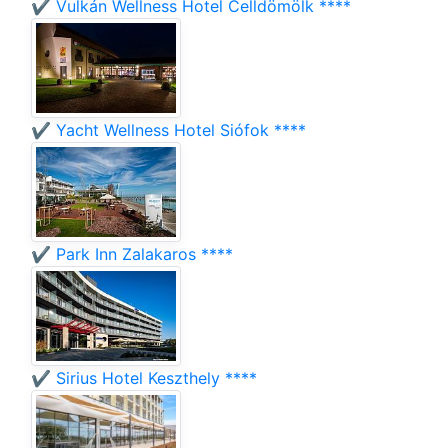
✔️ Vulkán Wellness Hotel Celldömölk ****
✔️ Yacht Wellness Hotel Siófok ****
✔️ Park Inn Zalakaros ****
✔️ Sirius Hotel Keszthely ****