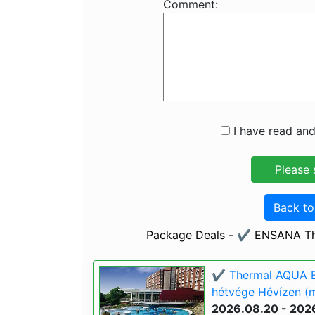
Comment:
I have read and
Back t
Package Deals - ✔️ ENSANA Th
✔️ Thermal AQUA E
hétvége Hévízen (m
2026.08.20 - 202