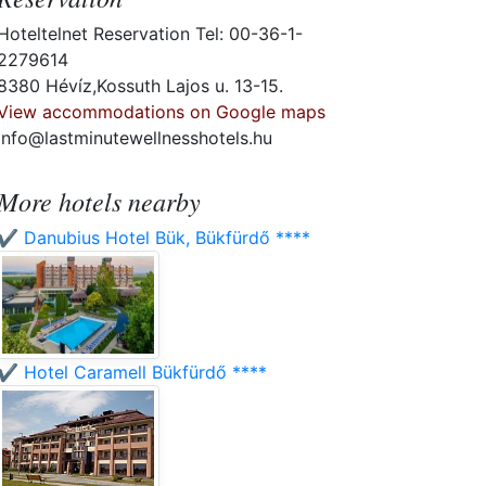
Hoteltelnet Reservation Tel: 00-36-1-
2279614
8380 Hévíz,Kossuth Lajos u. 13-15.
View accommodations on Google maps
info@lastminutewellnesshotels.hu
More hotels nearby
✔️ Danubius Hotel Bük, Bükfürdő ****
✔️ Hotel Caramell Bükfürdő ****