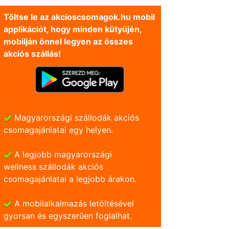
Töltse le az akcioscsomagok.hu mobil
applikációt, hogy minden kütyüjén,
mobilján önnel legyen az összes
akciós szállás!
Magyarországi szállodák akciós
csomagajánlatai egy helyen.
A legjobb magyarországi
wellness szállodák akciós
csomagajánlatai a legjobb árakon.
A mobilalkalmazás letöltésével
gyorsan és egyszerũen foglalhat.