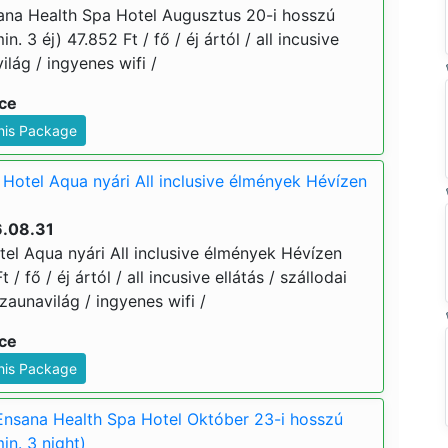
na Health Spa Hotel Augusztus 20-i hosszú
. 3 éj) 47.852 Ft / fő / éj ártól / all incusive
ilág / ingyenes wifi /
ice
This Package
Hotel Aqua nyári All inclusive élmények Hévízen
6.08.31
el Aqua nyári All inclusive élmények Hévízen
 / fő / éj ártól / all incusive ellátás / szállodai
aunavilág / ingyenes wifi /
ice
This Package
nsana Health Spa Hotel Október 23-i hosszú
in. 3 night)