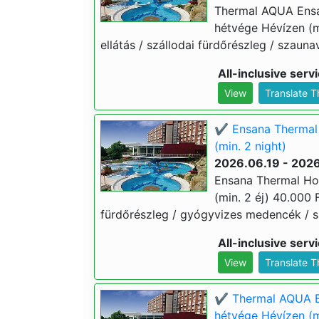
Thermal AQUA Ensa
hétvége Hévízen (min
ellátás / szállodai fürdőrészleg / szaunav
All-inclusive serv
View
Translate 
✔️ Ensana Thermal 
(min. 2 night)
2026.06.19 - 202
Ensana Thermal Hot
(min. 2 éj) 40.000 Ft
fürdőrészleg / gyógyvizes medencék / sz
All-inclusive serv
View
Translate 
✔️ Thermal AQUA E
hétvége Hévízen (m