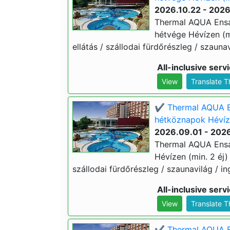
2026.10.22 - 2026
Thermal AQUA Ensa
hétvége Hévízen (min
ellátás / szállodai fürdőrészleg / szaunav
All-inclusive serv
View
Translate 
✔️ Thermal AQUA E
hétköznapok Hévíze
2026.09.01 - 2026
Thermal AQUA Ensa
Hévízen (min. 2 éj) 3
szállodai fürdőrészleg / szaunavilág / in
All-inclusive serv
View
Translate 
✔️ Thermal AQUA En