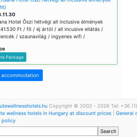
ht)
.11.30
a Hotel Őszi hétvégi all inclusive élmények
1.530 Ft / fő / éj ártól / all incusive ellátás /
encék / szaunavilág / ingyenes wifi /
ice
This Package
o accommodation
utewellnesshotels.hu
Copyright © 2002 - 2026 Tel: +36 (1
te wellness hotels in Hungary at discount prices
|
General 
 policy