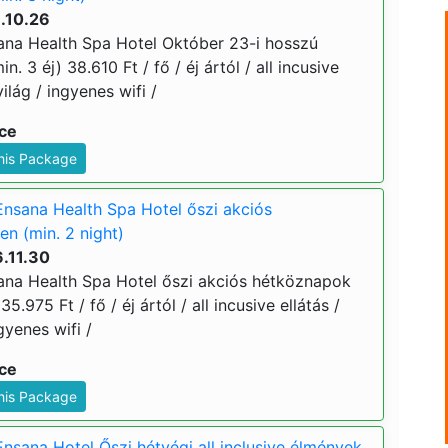
.10.26
na Health Spa Hotel Október 23-i hosszú
. 3 éj) 38.610 Ft / fő / éj ártól / all incusive
ilág / ingyenes wifi /
ice
This Package
nsana Health Spa Hotel őszi akciós
n (min. 2 night)
.11.30
na Health Spa Hotel őszi akciós hétköznapok
5.975 Ft / fő / éj ártól / all incusive ellátás /
gyenes wifi /
ice
This Package
sana Hotel Őszi hétvégi all inclusive élmények