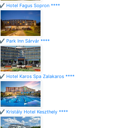
✔️ Hotel Fagus Sopron ****
✔️ Park Inn Sárvár ****
✔️ Hotel Karos Spa Zalakaros ****
✔️ Kristály Hotel Keszthely ****