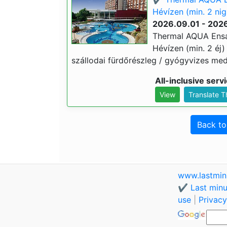
Hévízen (min. 2 nig
2026.09.01 - 2026
Thermal AQUA Ensan
Hévízen (min. 2 éj) 4
szállodai fürdőrészleg / gyógyvizes med
All-inclusive serv
View
Translate 
Back t
www.lastmin
✔️ Last minu
use
|
Privacy