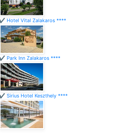
✔️ Hotel Vital Zalakaros ****
✔️ Park Inn Zalakaros ****
✔️ Sirius Hotel Keszthely ****