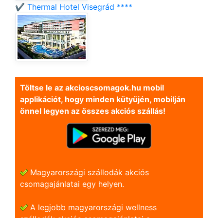
✔️ Thermal Hotel Visegrád ****
Töltse le az akcioscsomagok.hu mobil
applikációt, hogy minden kütyüjén, mobilján
önnel legyen az összes akciós szállás!
Magyarországi szállodák akciós
csomagajánlatai egy helyen.
A legjobb magyarországi wellness