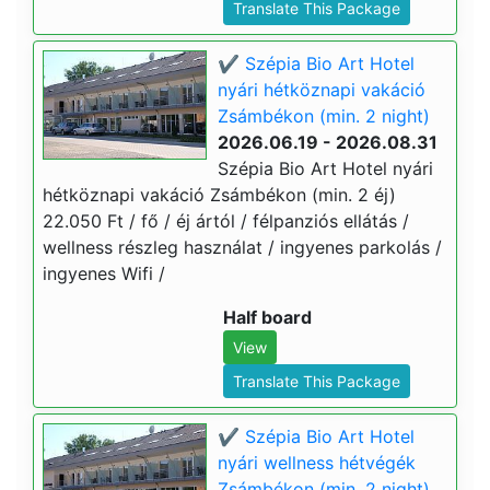
Translate This Package
✔️ Szépia Bio Art Hotel
nyári hétköznapi vakáció
Zsámbékon (min. 2 night)
2026.06.19 - 2026.08.31
Szépia Bio Art Hotel nyári
hétköznapi vakáció Zsámbékon (min. 2 éj)
22.050 Ft / fő / éj ártól / félpanziós ellátás /
wellness részleg használat / ingyenes parkolás /
ingyenes Wifi /
Half board
View
Translate This Package
✔️ Szépia Bio Art Hotel
nyári wellness hétvégék
Zsámbékon (min. 2 night)