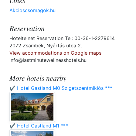
Links
Akcioscsomagok.hu
Reservation
Hoteltelnet Reservation Tel: 00-36-1-2279614
2072 Zsámbék, Nyárfás utca 2.
View accommodations on Google maps
info@lastminutewellnesshotels.hu
More hotels nearby
✔️ Hotel Gastland M0 Szigetszentmiklós ***
✔️ Hotel Gastland M1 ***