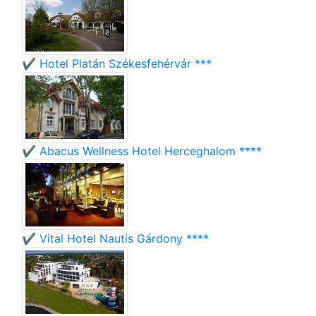
✔️ Hotel Platán Székesfehérvár ***
✔️ Abacus Wellness Hotel Herceghalom ****
✔️ Vital Hotel Nautis Gárdony ****