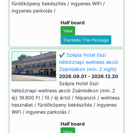
fürdőköpeny bekészítés / ingyenes WiFi /
ingyenes parkolás /
Half board
View
Translate This Package
✔️ Szépia Hotel őszi
hétköznapi wellness akció
Zsámbékon (min. 2 night)
2026.09.01 - 2026.12.20
Szépia Hotel őszi
hétköznapi wellness akció Zsámbékon (min. 2
éj) 19.800 Ft / fő / éj ártól / félpanzió / wellness
használat / fürdőköpeny bekészítés / ingyenes
WiFi / ingyenes parkolás /
Half board
View