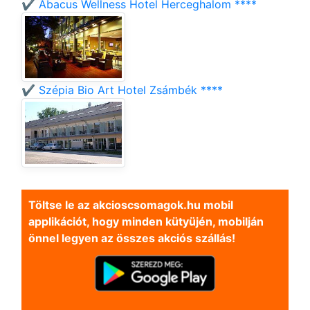
✔️ Abacus Wellness Hotel Herceghalom ****
✔️ Szépia Bio Art Hotel Zsámbék ****
Töltse le az akcioscsomagok.hu mobil
applikációt, hogy minden kütyüjén, mobilján
önnel legyen az összes akciós szállás!