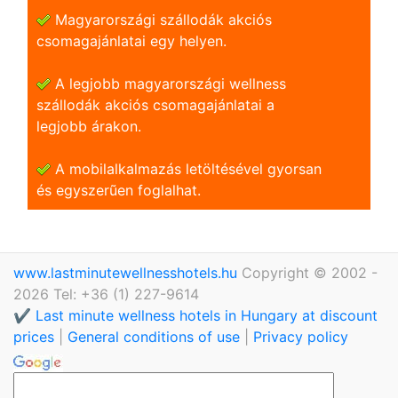
Magyarországi szállodák akciós
csomagajánlatai egy helyen.
A legjobb magyarországi wellness
szállodák akciós csomagajánlatai a
legjobb árakon.
A mobilalkalmazás letöltésével gyorsan
és egyszerũen foglalhat.
www.lastminutewellnesshotels.hu
Copyright © 2002 -
2026 Tel: +36 (1) 227-9614
✔️ Last minute wellness hotels in Hungary at discount
prices
|
General conditions of use
|
Privacy policy