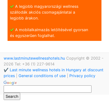
A legjobb magyarországi wellness
szállodák akciós csomagajánlatai a
legjobb árakon.
A mobilalkalmazás letöltésével gyorsan
és egyszerũen foglalhat.
www.lastminutewellnesshotels.hu
Copyright © 2002 -
2026 Tel: +36 (1) 227-9614
✔️ Last minute wellness hotels in Hungary at discount
prices
|
General conditions of use
|
Privacy policy