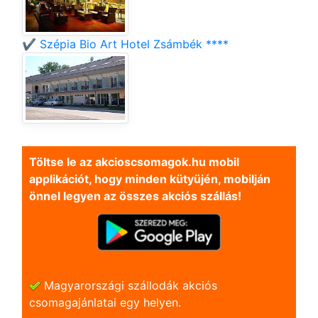
✔️ Szépia Bio Art Hotel Zsámbék ****
Töltse le az akcioscsomagok.hu mobil
applikációt, hogy minden kütyüjén, mobilján
önnel legyen az összes akciós szállás!
Magyarországi szállodák akciós
csomagajánlatai egy helyen.