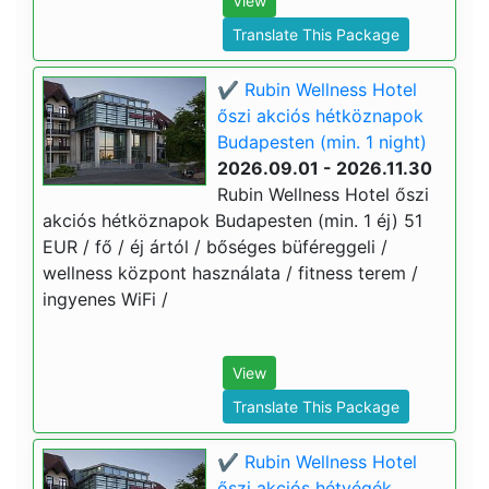
View
Translate This Package
✔️ Rubin Wellness Hotel
őszi akciós hétköznapok
Budapesten (min. 1 night)
2026.09.01 - 2026.11.30
Rubin Wellness Hotel őszi
akciós hétköznapok Budapesten (min. 1 éj) 51
EUR / fő / éj ártól / bőséges büféreggeli /
wellness központ használata / fitness terem /
ingyenes WiFi /
View
Translate This Package
✔️ Rubin Wellness Hotel
őszi akciós hétvégék