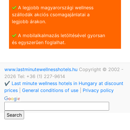
A legjobb magyarországi wellness
szállodák akciós csomagajánlatai a
legjobb árakon.
A mobilalkalmazás letöltésével gyorsan
és egyszerũen foglalhat.
www.lastminutewellnesshotels.hu
Copyright © 2002 -
2026 Tel: +36 (1) 227-9614
✔️ Last minute wellness hotels in Hungary at discount
prices
|
General conditions of use
|
Privacy policy