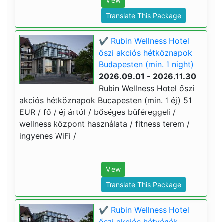
View
Translate This Package
✔️ Rubin Wellness Hotel
őszi akciós hétköznapok
Budapesten (min. 1 night)
2026.09.01 - 2026.11.30
Rubin Wellness Hotel őszi
akciós hétköznapok Budapesten (min. 1 éj) 51
EUR / fő / éj ártól / bőséges büféreggeli /
wellness központ használata / fitness terem /
ingyenes WiFi /
View
Translate This Package
✔️ Rubin Wellness Hotel
őszi akciós hétvégék