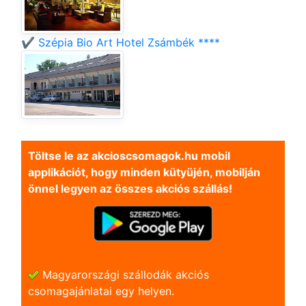
✔️ Szépia Bio Art Hotel Zsámbék ****
Töltse le az akcioscsomagok.hu mobil
applikációt, hogy minden kütyüjén, mobilján
önnel legyen az összes akciós szállás!
Magyarországi szállodák akciós
csomagajánlatai egy helyen.