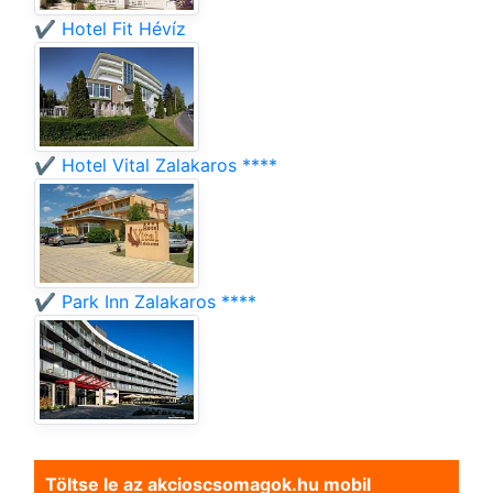
✔️ Hotel Fit Hévíz
✔️ Hotel Vital Zalakaros ****
✔️ Park Inn Zalakaros ****
Töltse le az akcioscsomagok.hu mobil