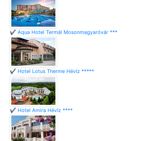
✔️ Aqua Hotel Termál Mosonmagyaróvár ***
✔️ Hotel Lotus Therme Hévíz *****
✔️ Hotel Amira Hévíz ****