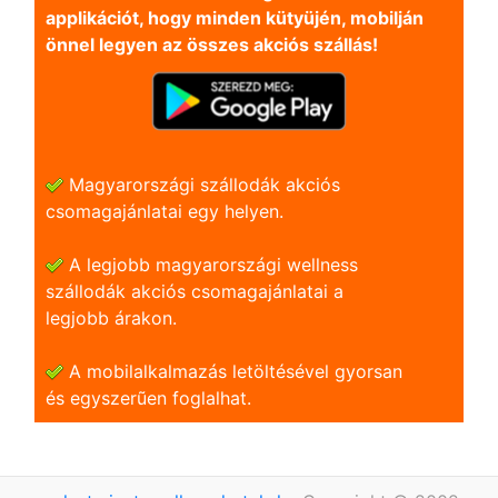
applikációt, hogy minden kütyüjén, mobilján
önnel legyen az összes akciós szállás!
Magyarországi szállodák akciós
csomagajánlatai egy helyen.
A legjobb magyarországi wellness
szállodák akciós csomagajánlatai a
legjobb árakon.
A mobilalkalmazás letöltésével gyorsan
és egyszerũen foglalhat.