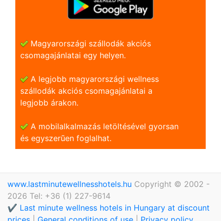
Magyarországi szállodák akciós
csomagajánlatai egy helyen.
A legjobb magyarországi wellness
szállodák akciós csomagajánlatai a
legjobb árakon.
A mobilalkalmazás letöltésével gyorsan
és egyszerũen foglalhat.
www.lastminutewellnesshotels.hu
Copyright © 2002 -
2026 Tel: +36 (1) 227-9614
✔️ Last minute wellness hotels in Hungary at discount
prices
|
General conditions of use
|
Privacy policy