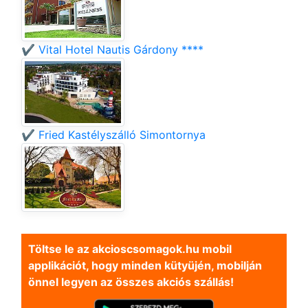
✔️ Vital Hotel Nautis Gárdony ****
✔️ Fried Kastélyszálló Simontornya
Töltse le az akcioscsomagok.hu mobil
applikációt, hogy minden kütyüjén, mobilján
önnel legyen az összes akciós szállás!