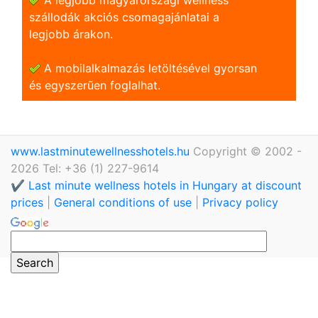
szállodák akciós csomagajánlatai a
legjobb árakon.
A mobilalkalmazás letöltésével gyorsan
és egyszerũen foglalhat.
www.lastminutewellnesshotels.hu
Copyright © 2002 -
2026 Tel: +36 (1) 227-9614
✔️ Last minute wellness hotels in Hungary at discount
prices
|
General conditions of use
|
Privacy policy