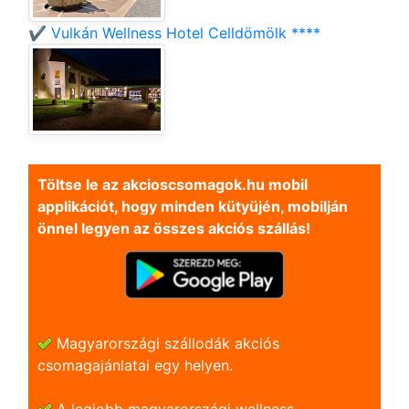
✔️ Vulkán Wellness Hotel Celldömölk ****
Töltse le az akcioscsomagok.hu mobil
applikációt, hogy minden kütyüjén, mobilján
önnel legyen az összes akciós szállás!
Magyarországi szállodák akciós
csomagajánlatai egy helyen.
A legjobb magyarországi wellness