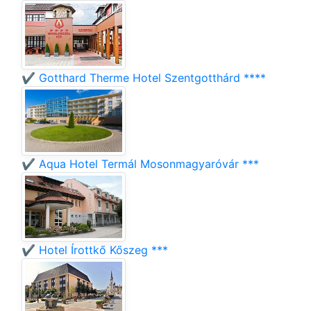
✔️ Gotthard Therme Hotel Szentgotthárd ****
✔️ Aqua Hotel Termál Mosonmagyaróvár ***
✔️ Hotel Írottkő Kőszeg ***