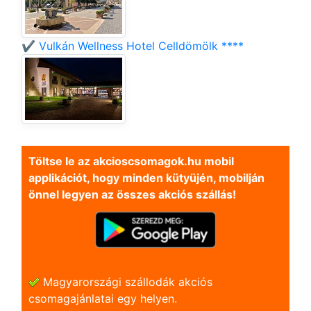
✔️ Vulkán Wellness Hotel Celldömölk ****
Töltse le az akcioscsomagok.hu mobil
applikációt, hogy minden kütyüjén, mobilján
önnel legyen az összes akciós szállás!
Magyarországi szállodák akciós
csomagajánlatai egy helyen.