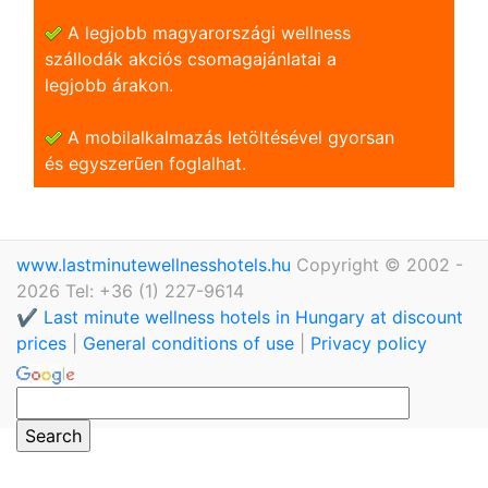
A legjobb magyarországi wellness
szállodák akciós csomagajánlatai a
legjobb árakon.
A mobilalkalmazás letöltésével gyorsan
és egyszerũen foglalhat.
www.lastminutewellnesshotels.hu
Copyright © 2002 -
2026 Tel: +36 (1) 227-9614
✔️ Last minute wellness hotels in Hungary at discount
prices
|
General conditions of use
|
Privacy policy