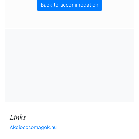
Back to accommodation
Links
Akcioscsomagok.hu