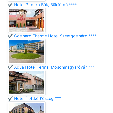
✔️ Hotel Piroska Bük, Bükfürdő ****
✔️ Gotthard Therme Hotel Szentgotthárd ****
✔️ Aqua Hotel Termál Mosonmagyaróvár ***
✔️ Hotel Írottkő Kőszeg ***