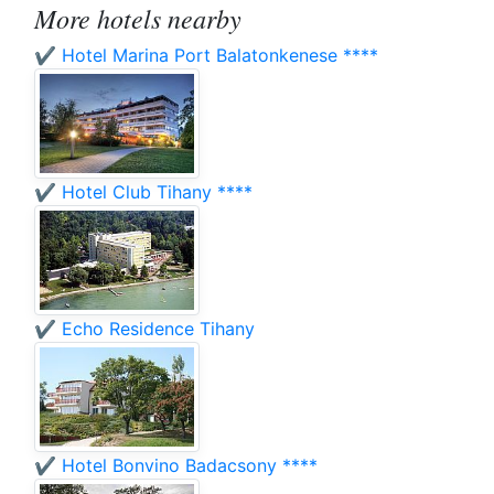
More hotels nearby
✔️ Hotel Marina Port Balatonkenese ****
✔️ Hotel Club Tihany ****
✔️ Echo Residence Tihany
✔️ Hotel Bonvino Badacsony ****