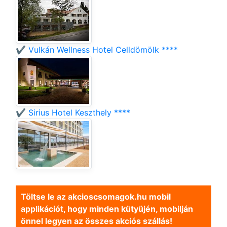
✔️ Vulkán Wellness Hotel Celldömölk ****
✔️ Sirius Hotel Keszthely ****
Töltse le az akcioscsomagok.hu mobil
applikációt, hogy minden kütyüjén, mobilján
önnel legyen az összes akciós szállás!