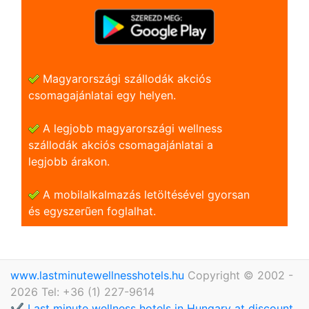
Magyarországi szállodák akciós
csomagajánlatai egy helyen.
A legjobb magyarországi wellness
szállodák akciós csomagajánlatai a
legjobb árakon.
A mobilalkalmazás letöltésével gyorsan
és egyszerũen foglalhat.
www.lastminutewellnesshotels.hu
Copyright © 2002 -
2026 Tel: +36 (1) 227-9614
✔️ Last minute wellness hotels in Hungary at discount