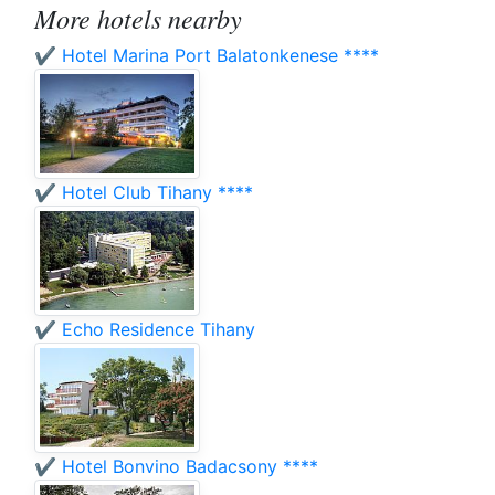
More hotels nearby
✔️ Hotel Marina Port Balatonkenese ****
✔️ Hotel Club Tihany ****
✔️ Echo Residence Tihany
✔️ Hotel Bonvino Badacsony ****