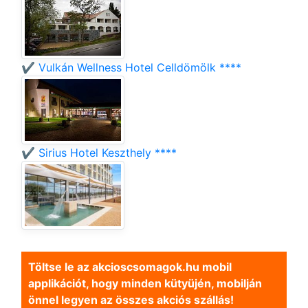
✔️ Vulkán Wellness Hotel Celldömölk ****
✔️ Sirius Hotel Keszthely ****
Töltse le az akcioscsomagok.hu mobil
applikációt, hogy minden kütyüjén, mobilján
önnel legyen az összes akciós szállás!