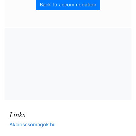
Back to accommodation
Links
Akcioscsomagok.hu