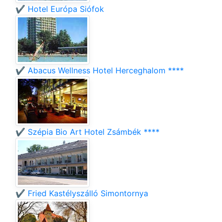
✔️ Hotel Európa Siófok
✔️ Abacus Wellness Hotel Herceghalom ****
✔️ Szépia Bio Art Hotel Zsámbék ****
✔️ Fried Kastélyszálló Simontornya