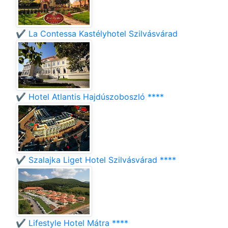
✔️ La Contessa Kastélyhotel Szilvásvárad
✔️ Hotel Atlantis Hajdúszoboszló ****
✔️ Szalajka Liget Hotel Szilvásvárad ****
✔️ Lifestyle Hotel Mátra ****