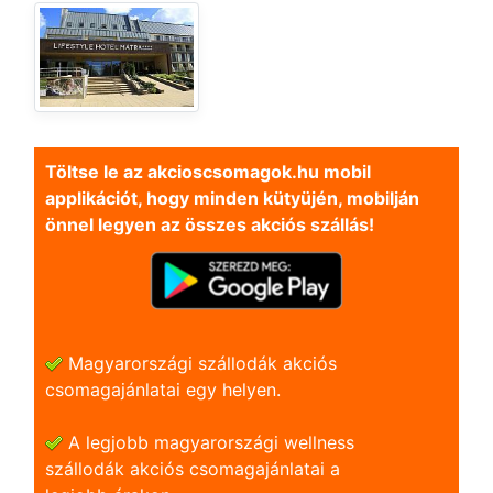
Töltse le az akcioscsomagok.hu mobil
applikációt, hogy minden kütyüjén, mobilján
önnel legyen az összes akciós szállás!
Magyarországi szállodák akciós
csomagajánlatai egy helyen.
A legjobb magyarországi wellness
szállodák akciós csomagajánlatai a