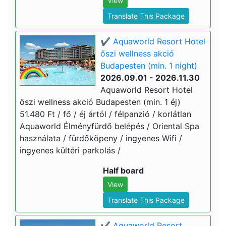
View
Translate This Package
✔️ Aquaworld Resort Hotel
őszi wellness akció
Budapesten (min. 1 night)
2026.09.01 - 2026.11.30
Aquaworld Resort Hotel
őszi wellness akció Budapesten (min. 1 éj)
51.480 Ft / fő / éj ártól / félpanzió / korlátlan
Aquaworld Élményfürdő belépés / Oriental Spa
használata / fürdőköpeny / ingyenes Wifi /
ingyenes kültéri parkolás /
Half board
View
Translate This Package
✔️ Aquaworld Resort