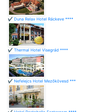
✔️ Duna Relax Hotel Ráckeve ****
✔️ Thermal Hotel Visegrád ****
✔️ Nefelejcs Hotel Mezőkövesd ***