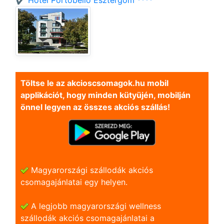
✔️ Hotel Portobello Esztergom ****
Töltse le az akcioscsomagok.hu mobil
applikációt, hogy minden kütyüjén, mobilján
önnel legyen az összes akciós szállás!
Magyarországi szállodák akciós
csomagajánlatai egy helyen.
A legjobb magyarországi wellness
szállodák akciós csomagajánlatai a