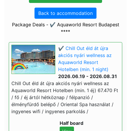
Back to accommodation
Package Deals - ✔️ Aquaworld Resort Budapest
****
✔️ Chill Out éld át újra
akciós nyári wellness az
Aquaworld Resort
Hotelben (min. 1 night)
2026.06.19 - 2026.08.31
Chill Out éld át újra akciós nyári wellness az
Aquaworld Resort Hotelben (min. 1 éj) 67.470 Ft
/ fő / éj ártól hétköznap / félpanzió /
élményfürdő belépő / Oriental Spa használat /
ingyenes wifi / ingyenes parkolás /
Half board