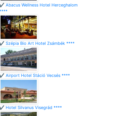
✔️ Abacus Wellness Hotel Herceghalom
****
✔️ Szépia Bio Art Hotel Zsámbék ****
✔️ Airport Hotel Stáció Vecsés ****
✔️ Hotel Silvanus Visegrád ****