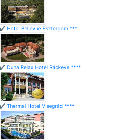
✔️ Hotel Bellevue Esztergom ***
✔️ Duna Relax Hotel Ráckeve ****
✔️ Thermal Hotel Visegrád ****