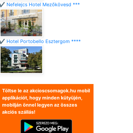
✔️ Nefelejcs Hotel Mezőkövesd ***
✔️ Hotel Portobello Esztergom ****
Töltse le az akcioscsomagok.hu mobil
applikációt, hogy minden kütyüjén,
mobilján önnel legyen az összes
akciós szállás!