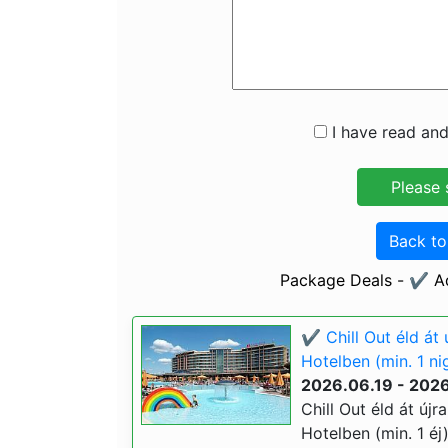
I have read and
Back t
Package Deals - ✔️ A
✔️ Chill Out éld át
Hotelben (min. 1 ni
2026.06.19 - 202
Chill Out éld át új
Hotelben (min. 1 éj)