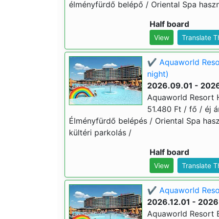
élményfürdő belépő / Oriental Spa haszná
Half board
View
Translate 
✔️ Aquaworld Resor
night)
2026.09.01 - 2026
Aquaworld Resort H
51.480 Ft / fő / éj 
Élményfürdő belépés / Oriental Spa hasz
kültéri parkolás /
Half board
View
Translate 
✔️ Aquaworld Resort
2026.12.01 - 2026
Aquaworld Resort Bu