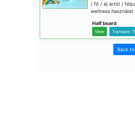
/ fő / éj ártól / f
wellness használat 
Half board
View
Translate 
Back t