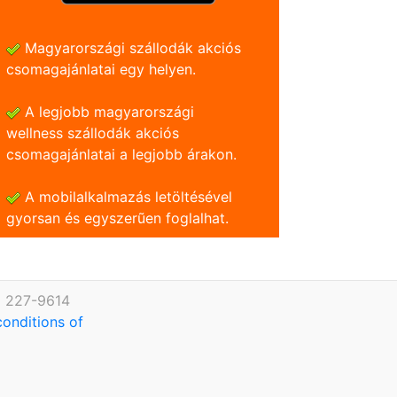
Magyarországi szállodák akciós
csomagajánlatai egy helyen.
A legjobb magyarországi
wellness szállodák akciós
csomagajánlatai a legjobb árakon.
A mobilalkalmazás letöltésével
gyorsan és egyszerũen foglalhat.
) 227-9614
conditions of