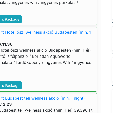
lat / ingyenes wifi / ingyenes parkolás /
This Package
t Hotel őszi wellness akció Budapesten (min. 1
.11.30
otel őszi wellness akció Budapesten (min. 1 éj)
ártól / félpanzió / korlátlan Aquaworld
nálata / fürdőköpeny / ingyenes Wifi / ingyenes
This Package
 Budapest téli wellness akció (min. 1 night)
.12.23
dapest téli wellness akció (min. 1 éj) 39.390 Ft