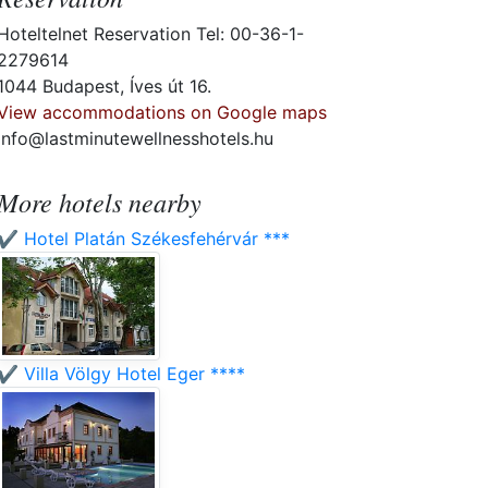
Hoteltelnet Reservation Tel: 00-36-1-
2279614
1044 Budapest, Íves út 16.
View accommodations on Google maps
info@lastminutewellnesshotels.hu
More hotels nearby
✔️ Hotel Platán Székesfehérvár ***
✔️ Villa Völgy Hotel Eger ****