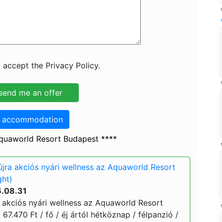
 accept the Privacy Policy.
o accommodation
quaworld Resort Budapest ****
 újra akciós nyári wellness az Aquaworld Resort
ght)
6.08.31
ra akciós nyári wellness az Aquaworld Resort
 67.470 Ft / fő / éj ártól hétköznap / félpanzió /