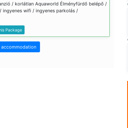
élpanzió / korlátlan Aquaworld Élményfürdő belépő /
/ ingyenes wifi / ingyenes parkolás /
This Package
o accommodation