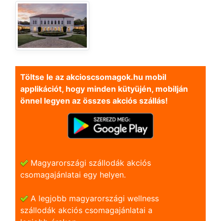
Töltse le az akcioscsomagok.hu mobil
applikációt, hogy minden kütyüjén, mobilján
önnel legyen az összes akciós szállás!
Magyarországi szállodák akciós
csomagajánlatai egy helyen.
A legjobb magyarországi wellness
szállodák akciós csomagajánlatai a