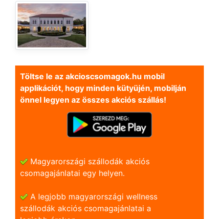
Töltse le az akcioscsomagok.hu mobil
applikációt, hogy minden kütyüjén, mobilján
önnel legyen az összes akciós szállás!
Magyarországi szállodák akciós
csomagajánlatai egy helyen.
A legjobb magyarországi wellness
szállodák akciós csomagajánlatai a