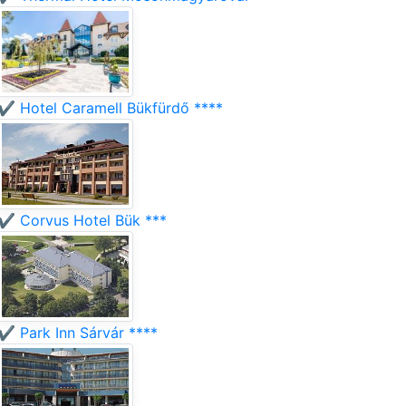
✔️ Hotel Caramell Bükfürdő ****
✔️ Corvus Hotel Bük ***
✔️ Park Inn Sárvár ****