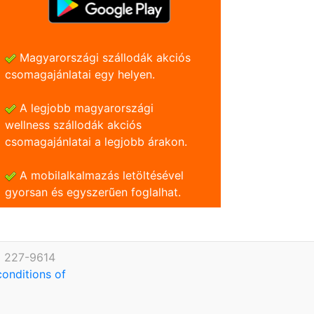
Magyarországi szállodák akciós
csomagajánlatai egy helyen.
A legjobb magyarországi
wellness szállodák akciós
csomagajánlatai a legjobb árakon.
A mobilalkalmazás letöltésével
gyorsan és egyszerũen foglalhat.
) 227-9614
conditions of