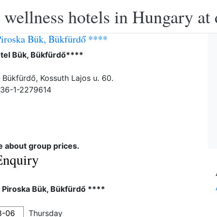
 wellness hotels in Hungary at 
Piroska Bük, Bükfürdő ****
tel Bük, Bükfürdő****
 Bükfürdő, Kossuth Lajos u. 60.
-36-1-2279614
re about group prices.
Enquiry
 Piroska Bük, Bükfürdő ****
Thursday