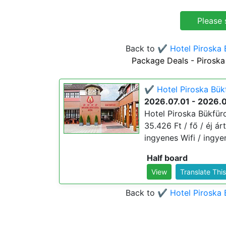
Back to
✔️ Hotel Piroska 
Package Deals - Piroska
✔️ Hotel Piroska Bük
2026.07.01 - 2026.
Hotel Piroska Bükfür
35.426 Ft / fő / éj ár
ingyenes Wifi / ingye
Half board
View
Translate Thi
Back to
✔️ Hotel Piroska 