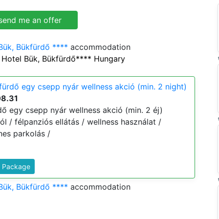
Bük, Bükfürdő ****
accommodation
 Hotel Bük, Bükfürdő**** Hungary
fürdő egy csepp nyár wellness akció (min. 2 night)
08.31
dő egy csepp nyár wellness akció (min. 2 éj)
tól / félpanziós ellátás / wellness használat /
nes parkolás /
s Package
Bük, Bükfürdő ****
accommodation