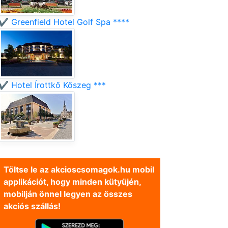
✔️ Greenfield Hotel Golf Spa ****
✔️ Hotel Írottkő Kőszeg ***
Töltse le az akcioscsomagok.hu mobil
applikációt, hogy minden kütyüjén,
mobilján önnel legyen az összes
akciós szállás!