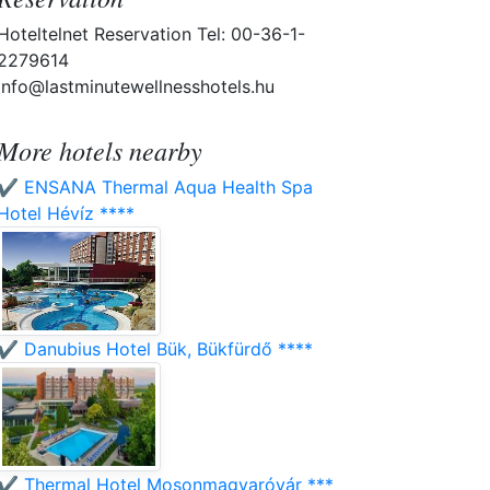
Hoteltelnet Reservation Tel: 00-36-1-
2279614
info@lastminutewellnesshotels.hu
More hotels nearby
✔️ ENSANA Thermal Aqua Health Spa
Hotel Hévíz ****
✔️ Danubius Hotel Bük, Bükfürdő ****
✔️ Thermal Hotel Mosonmagyaróvár ***