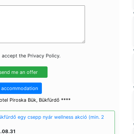
 accept the Privacy Policy.
o accommodation
tel Piroska Bük, Bükfürdő ****
ükfürdő egy csepp nyár wellness akció (min. 2
6.08.31