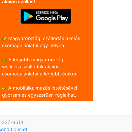
akciós szállás!
Magyarországi szállodák akciós
csomagajánlatai egy helyen.
A legjobb magyarországi
wellness szállodák akciós
csomagajánlatai a legjobb árakon.
A mobilalkalmazás letöltésével
gyorsan és egyszerũen foglalhat.
) 227-9614
conditions of