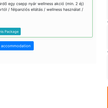
rdő egy csepp nyár wellness akció (min. 2 éj)
ártól / félpanziós ellátás / wellness használat /
This Package
o accommodation