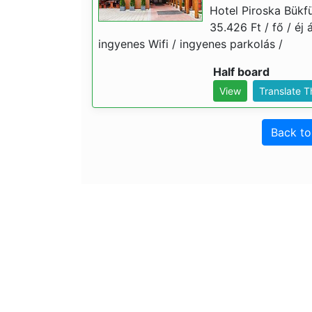
Hotel Piroska Bükfü
35.426 Ft / fő / éj 
ingyenes Wifi / ingyenes parkolás /
Half board
View
Translate 
Back t