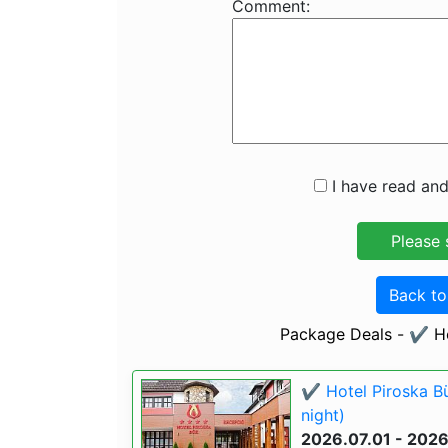
Comment:
I have read and
Back t
Package Deals - ✔️ Ho
✔️ Hotel Piroska B
night)
2026.07.01 - 202