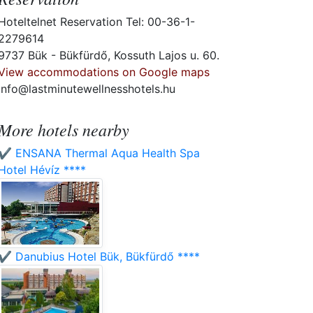
Hoteltelnet Reservation Tel: 00-36-1-
2279614
9737 Bük - Bükfürdő, Kossuth Lajos u. 60.
View accommodations on Google maps
info@lastminutewellnesshotels.hu
More hotels nearby
✔️ ENSANA Thermal Aqua Health Spa
Hotel Hévíz ****
✔️ Danubius Hotel Bük, Bükfürdő ****