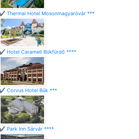
✔️ Thermal Hotel Mosonmagyaróvár ***
✔️ Hotel Caramell Bükfürdő ****
✔️ Corvus Hotel Bük ***
✔️ Park Inn Sárvár ****