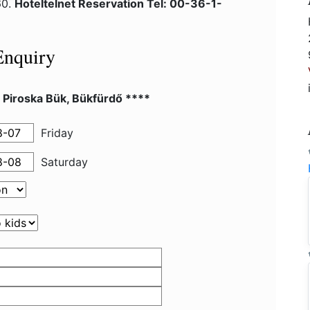
60.
Hoteltelnet Reservation Tel: 00-36-1-
Enquiry
 Piroska Bük, Bükfürdő ****
Friday
Saturday