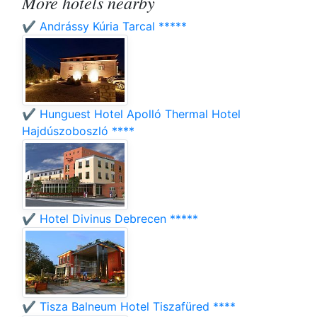
More hotels nearby
✔️ Andrássy Kúria Tarcal *****
✔️ Hunguest Hotel Apolló Thermal Hotel
Hajdúszoboszló ****
✔️ Hotel Divinus Debrecen *****
✔️ Tisza Balneum Hotel Tiszafüred ****