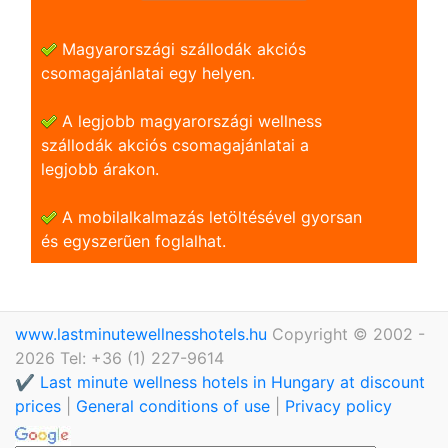
Magyarországi szállodák akciós
csomagajánlatai egy helyen.
A legjobb magyarországi wellness
szállodák akciós csomagajánlatai a
legjobb árakon.
A mobilalkalmazás letöltésével gyorsan
és egyszerũen foglalhat.
www.lastminutewellnesshotels.hu
Copyright © 2002 -
2026 Tel: +36 (1) 227-9614
✔️ Last minute wellness hotels in Hungary at discount
prices
|
General conditions of use
|
Privacy policy