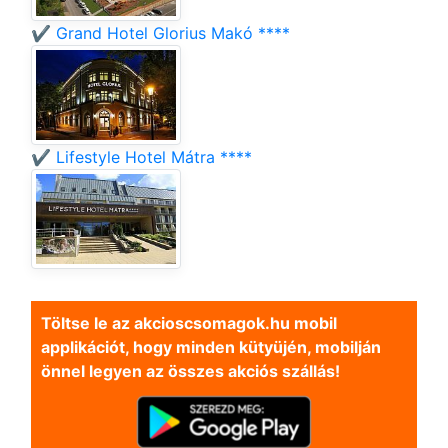
✔️ Grand Hotel Glorius Makó ****
✔️ Lifestyle Hotel Mátra ****
Töltse le az akcioscsomagok.hu mobil
applikációt, hogy minden kütyüjén, mobilján
önnel legyen az összes akciós szállás!