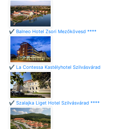
✔️ Balneo Hotel Zsori Mezőkövesd ****
✔️ La Contessa Kastélyhotel Szilvásvárad
✔️ Szalajka Liget Hotel Szilvásvárad ****