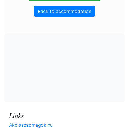
Back to accommodation
Links
Akcioscsomagok.hu