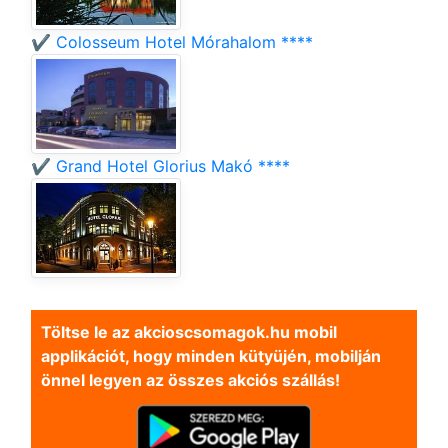
✔️ Colosseum Hotel Mórahalom ****
✔️ Grand Hotel Glorius Makó ****
Töltse le az akcioscsomagok.hu mobil
applikációt, hogy minden kütyüjén, mobilján
önnel legyen az összes akciós szállás!