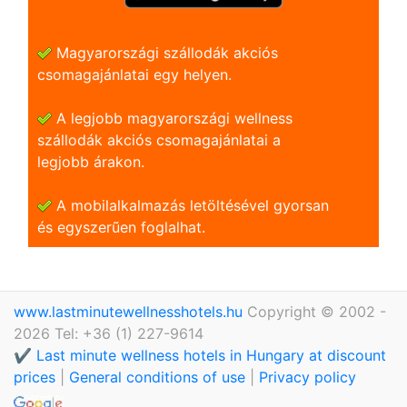
Magyarországi szállodák akciós
csomagajánlatai egy helyen.
A legjobb magyarországi wellness
szállodák akciós csomagajánlatai a
legjobb árakon.
A mobilalkalmazás letöltésével gyorsan
és egyszerũen foglalhat.
www.lastminutewellnesshotels.hu
Copyright © 2002 -
2026 Tel: +36 (1) 227-9614
✔️ Last minute wellness hotels in Hungary at discount
prices
|
General conditions of use
|
Privacy policy