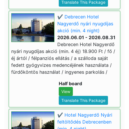
Translate This Package
✔️ Debrecen Hotel
Nagyerdő nyári nyugdíjas
akció (min. 4 night)
2026.06.01 - 2026.08.31
Debrecen Hotel Nagyerdő
nyári nyugdíjas akció (min. 4 éj) 18.900 Ft / fő /
éj ártól / félpanziós ellátás / a szálloda saját
fedett gyógyvizes medencéjének használata /
fürdőköntös használat / ingyenes parkolás /
Half board
View
Translate This Package
✔️ Hotel Nagyerdő Nyári
feltöltődés Debrecenben
(min. 4 night)