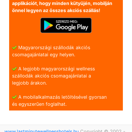
applikációt, hogy minden kütyüjén, mobilján
önnel legyen az összes akciós szállás!
Magyarországi szállodák akciós
csomagajánlatai egy helyen.
A legjobb magyarországi wellness
szállodák akciós csomagajánlatai a
legjobb árakon.
A mobilalkalmazás letöltésével gyorsan
és egyszerũen foglalhat.
www.lastminutewellnesshotels.hu
Copyright © 2002 -