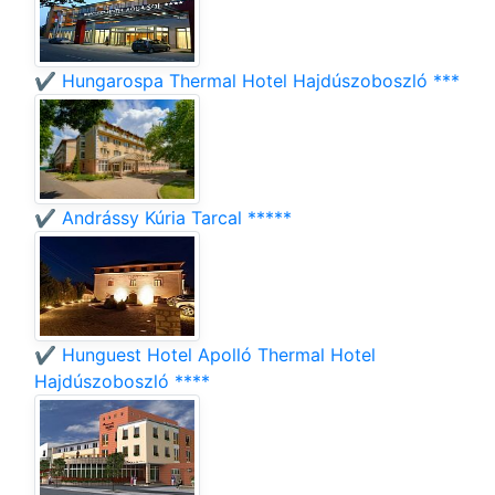
✔️ Hungarospa Thermal Hotel Hajdúszoboszló ***
✔️ Andrássy Kúria Tarcal *****
✔️ Hunguest Hotel Apolló Thermal Hotel
Hajdúszoboszló ****