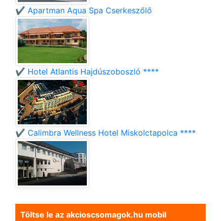
✔️ Apartman Aqua Spa Cserkeszőlő
✔️ Hotel Atlantis Hajdúszoboszló ****
✔️ Calimbra Wellness Hotel Miskolctapolca ****
Töltse le az akcioscsomagok.hu mobil