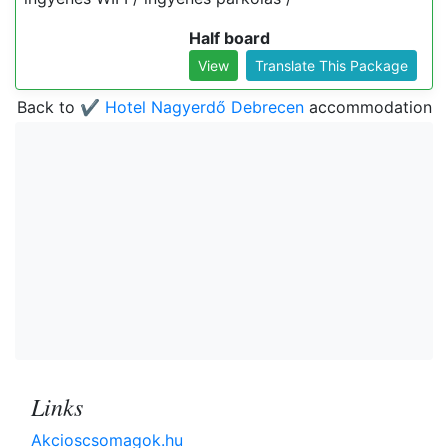
Half board
View
Translate This Package
Back to
✔️ Hotel Nagyerdő Debrecen
accommodation
Links
Akcioscsomagok.hu