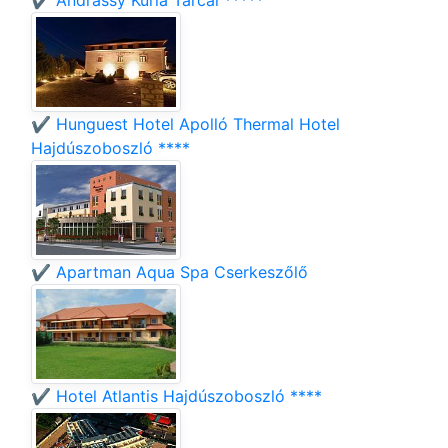
✔️ Andrássy Kúria Tarcal *****
✔️ Hunguest Hotel Apolló Thermal Hotel
Hajdúszoboszló ****
✔️ Apartman Aqua Spa Cserkeszőlő
✔️ Hotel Atlantis Hajdúszoboszló ****