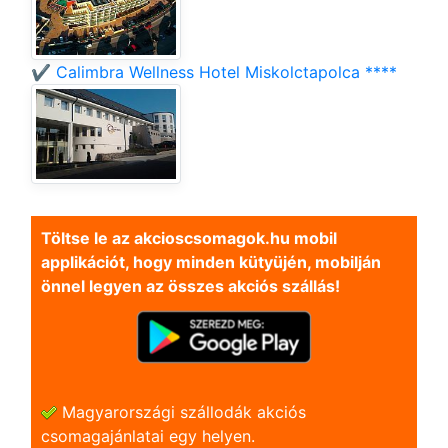
✔️ Calimbra Wellness Hotel Miskolctapolca ****
Töltse le az akcioscsomagok.hu mobil
applikációt, hogy minden kütyüjén, mobilján
önnel legyen az összes akciós szállás!
Magyarországi szállodák akciós
csomagajánlatai egy helyen.