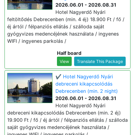
2026.06.01 - 2026.08.31
Hotel Nagyerdő Nyári
feltöltődés Debrecenben (min. 4 éj) 18.900 Ft / fő /
éj ártól / félpanziós ellátás / szálloda saját
gyógyvizes medencéjének használata / ingyenes
WIFI / ingyenes parkolás /
Half board
View
Translate This Package
✔️ Hotel Nagyerdő Nyári
debreceni kikapcsolódás
Debrecenben (min. 2 night)
2026.06.01 - 2026.08.31
Hotel Nagyerdő Nyári
debreceni kikapcsolódás Debrecenben (min. 2 éj)
19.900 Ft / fő / éj ártól / félpanziós ellátás / szálloda
saját gyógyvizes medencéjének használata /
ingyenes WIFI / ingyenes parkolás /