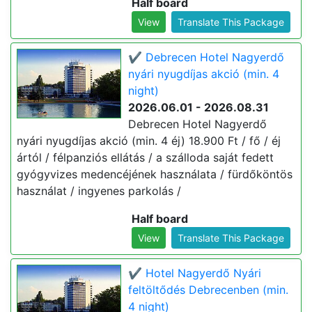
Half board
View
Translate This Package
✔️ Debrecen Hotel Nagyerdő
nyári nyugdíjas akció (min. 4
night)
2026.06.01 - 2026.08.31
Debrecen Hotel Nagyerdő
nyári nyugdíjas akció (min. 4 éj) 18.900 Ft / fő / éj
ártól / félpanziós ellátás / a szálloda saját fedett
gyógyvizes medencéjének használata / fürdőköntös
használat / ingyenes parkolás /
Half board
View
Translate This Package
✔️ Hotel Nagyerdő Nyári
feltöltődés Debrecenben (min.
4 night)