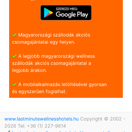
Magyarországi szállodák akciós
csomagajánlatai egy helyen.
A legjobb magyarországi wellness
szállodák akciós csomagajánlatai a
legjobb árakon.
A mobilalkalmazás letöltésével gyorsan
és egyszerũen foglalhat.
www.lastminutewellnesshotels.hu
Copyright © 2002 -
2026 Tel: +36 (1) 227-9614