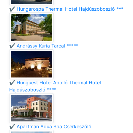
✔️ Hungarospa Thermal Hotel Hajdúszoboszló ***
✔️ Andrássy Kúria Tarcal *****
✔️ Hunguest Hotel Apolló Thermal Hotel
Hajdúszoboszló ****
✔️ Apartman Aqua Spa Cserkeszőlő