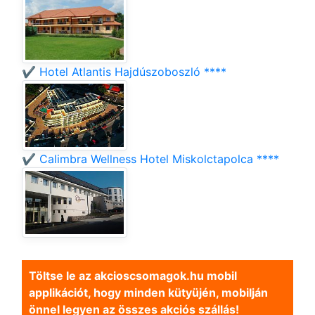
✔️ Hotel Atlantis Hajdúszoboszló ****
✔️ Calimbra Wellness Hotel Miskolctapolca ****
Töltse le az akcioscsomagok.hu mobil
applikációt, hogy minden kütyüjén, mobilján
önnel legyen az összes akciós szállás!