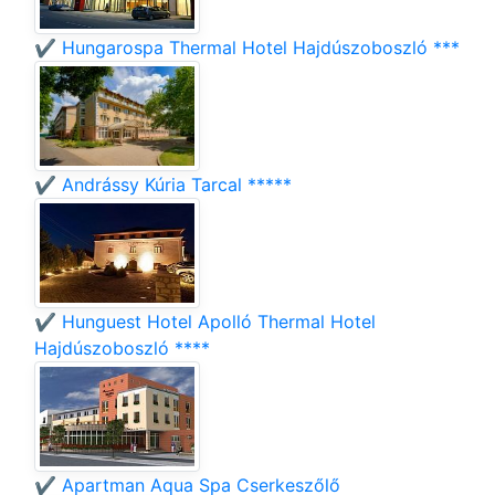
✔️ Hungarospa Thermal Hotel Hajdúszoboszló ***
✔️ Andrássy Kúria Tarcal *****
✔️ Hunguest Hotel Apolló Thermal Hotel
Hajdúszoboszló ****
✔️ Apartman Aqua Spa Cserkeszőlő