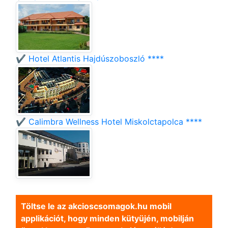
✔️ Hotel Atlantis Hajdúszoboszló ****
✔️ Calimbra Wellness Hotel Miskolctapolca ****
Töltse le az akcioscsomagok.hu mobil
applikációt, hogy minden kütyüjén, mobilján