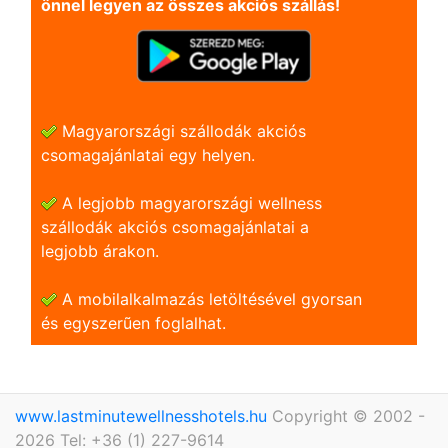
önnel legyen az összes akciós szállás!
Magyarországi szállodák akciós
csomagajánlatai egy helyen.
A legjobb magyarországi wellness
szállodák akciós csomagajánlatai a
legjobb árakon.
A mobilalkalmazás letöltésével gyorsan
és egyszerũen foglalhat.
www.lastminutewellnesshotels.hu
Copyright © 2002 -
2026 Tel: +36 (1) 227-9614