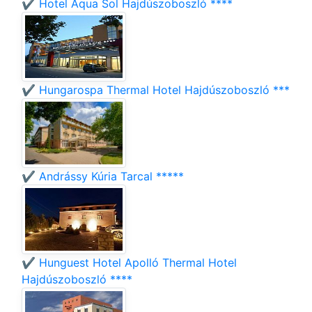
✔️ Hotel Aqua Sol Hajdúszoboszló ****
✔️ Hungarospa Thermal Hotel Hajdúszoboszló ***
✔️ Andrássy Kúria Tarcal *****
✔️ Hunguest Hotel Apolló Thermal Hotel
Hajdúszoboszló ****