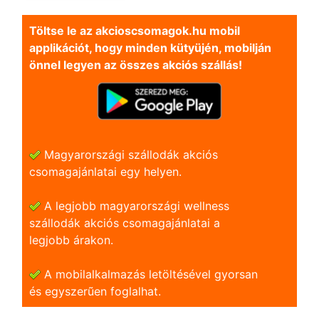
Töltse le az akcioscsomagok.hu mobil
applikációt, hogy minden kütyüjén, mobilján
önnel legyen az összes akciós szállás!
Magyarországi szállodák akciós
csomagajánlatai egy helyen.
A legjobb magyarországi wellness
szállodák akciós csomagajánlatai a
legjobb árakon.
A mobilalkalmazás letöltésével gyorsan
és egyszerũen foglalhat.