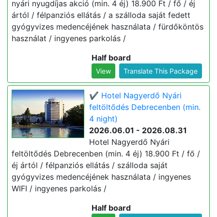
nyári nyugdíjas akció (min. 4 éj) 18.900 Ft / fő / éj
ártól / félpanziós ellátás / a szálloda saját fedett
gyógyvizes medencéjének használata / fürdőköntös
használat / ingyenes parkolás /
Half board
View
Translate This Package
✔️ Hotel Nagyerdő Nyári
feltöltődés Debrecenben (min.
4 night)
2026.06.01 - 2026.08.31
Hotel Nagyerdő Nyári
feltöltődés Debrecenben (min. 4 éj) 18.900 Ft / fő /
éj ártól / félpanziós ellátás / szálloda saját
gyógyvizes medencéjének használata / ingyenes
WIFI / ingyenes parkolás /
Half board