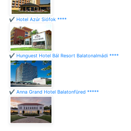
✔️ Hotel Azúr Siófok ****
✔️ Hunguest Hotel Bál Resort Balatonalmádi ****
✔️ Anna Grand Hotel Balatonfüred *****