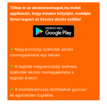
Töltse le az akcioscsomagok.hu mobil
applikációt, hogy minden kütyüjén, mobilján
önnel legyen az összes akciós szállás!
Magyarországi szállodák akciós
csomagajánlatai egy helyen.
A legjobb magyarországi wellness
szállodák akciós csomagajánlatai a
legjobb árakon.
A mobilalkalmazás letöltésével gyorsan
és egyszerũen foglalhat.