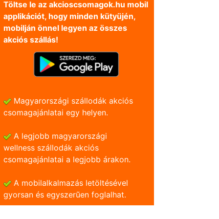
Töltse le az akcioscsomagok.hu mobil
applikációt, hogy minden kütyüjén,
mobilján önnel legyen az összes
akciós szállás!
Magyarországi szállodák akciós
csomagajánlatai egy helyen.
A legjobb magyarországi
wellness szállodák akciós
csomagajánlatai a legjobb árakon.
A mobilalkalmazás letöltésével
gyorsan és egyszerũen foglalhat.