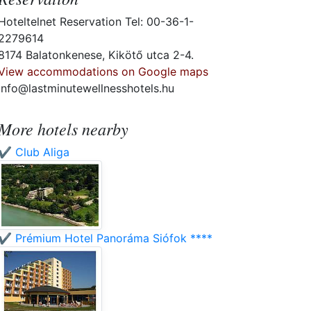
Hoteltelnet Reservation Tel: 00-36-1-
2279614
8174 Balatonkenese, Kikötő utca 2-4.
View accommodations on Google maps
info@lastminutewellnesshotels.hu
More hotels nearby
✔️ Club Aliga
✔️ Prémium Hotel Panoráma Siófok ****