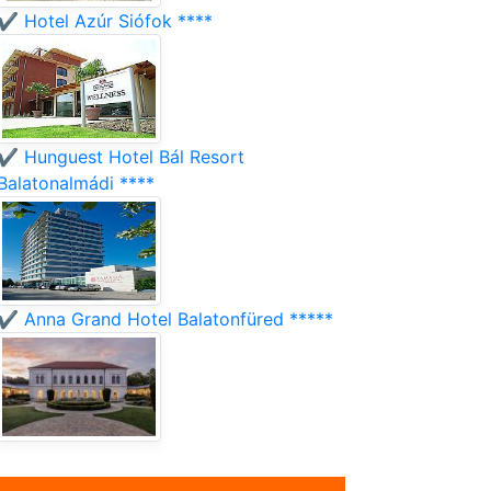
✔️ Hotel Azúr Siófok ****
✔️ Hunguest Hotel Bál Resort
Balatonalmádi ****
✔️ Anna Grand Hotel Balatonfüred *****