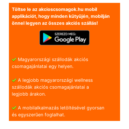
Töltse le az akcioscsomagok.hu mobil
applikációt, hogy minden kütyüjén, mobilján
önnel legyen az összes akciós szállás!
Magyarországi szállodák akciós
csomagajánlatai egy helyen.
A legjobb magyarországi wellness
szállodák akciós csomagajánlatai a
legjobb árakon.
A mobilalkalmazás letöltésével gyorsan
és egyszerũen foglalhat.