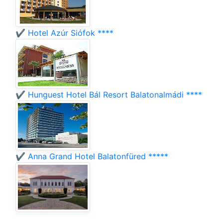
✔️ Hotel Azúr Siófok ****
✔️ Hunguest Hotel Bál Resort Balatonalmádi ****
✔️ Anna Grand Hotel Balatonfüred *****