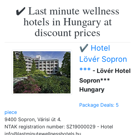
✔️ Last minute wellness
hotels in Hungary at
discount prices
✔️ Hotel
Lövér Sopron
***
- Lövér Hotel
Sopron***
Hungary
Package Deals: 5
piece
9400 Sopron, Várisi út 4.
NTAK registration number: SZ19000029 - Hotel
info@lastminutewellnesshotels.hu