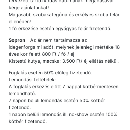
tervezett tartózkodás dátumának megadásával
kérje ajánlatunkat!
Magasabb szobakategória és erkélyes szoba felár
ellenében!
1 fő érkezése esetén egyágyas felár fizetendő.
Sopron
- Az ár nem tartalmazza az
idegenforgalmi adót, melynek jelenlegi mértéke 18
éves kor felett 800 Ft / fő / éj
Kistestű kutya, macska: 3.500 Ft/ éj ellátás nélkül.
Foglalás esetén 50% előleg fizetendő.
Lemondási feltételek:
A foglalás érkezés előtt 7 nappal kötbérmentesen
lemondható.
7 napon belüli lemondás esetén 50% kötbér
fizetendő.
1 napon belüli lemondás ill. no-show esetén 100%
kötbér fizetendő.