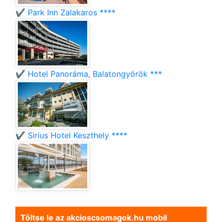
✔️ Park Inn Zalakaros ****
✔️ Hotel Panoráma, Balatongyörök ***
✔️ Sirius Hotel Keszthely ****
Töltse le az akcioscsomagok.hu mobil