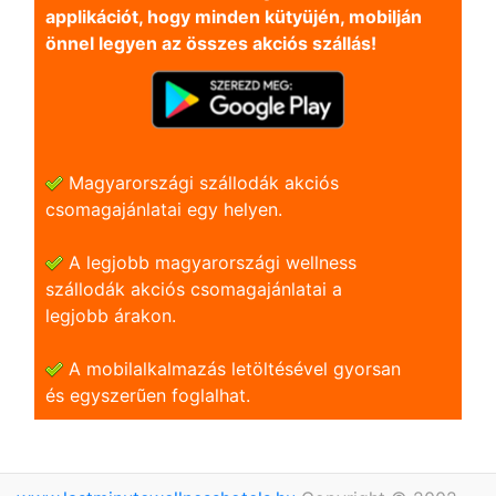
applikációt, hogy minden kütyüjén, mobilján
önnel legyen az összes akciós szállás!
Magyarországi szállodák akciós
csomagajánlatai egy helyen.
A legjobb magyarországi wellness
szállodák akciós csomagajánlatai a
legjobb árakon.
A mobilalkalmazás letöltésével gyorsan
és egyszerũen foglalhat.