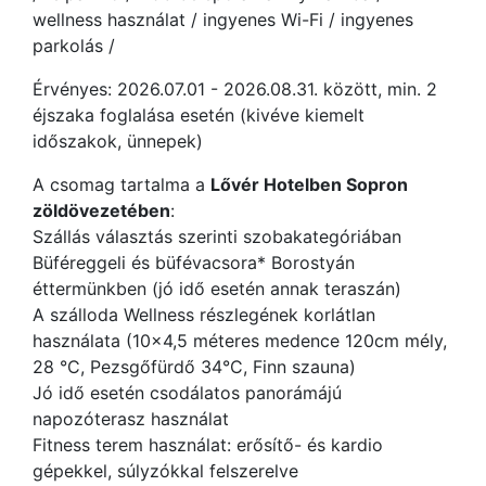
wellness használat / ingyenes Wi-Fi / ingyenes
parkolás /
Érvényes: 2026.07.01 - 2026.08.31. között, min. 2
éjszaka foglalása esetén (kivéve kiemelt
időszakok, ünnepek)
A csomag tartalma a
Lővér Hotelben Sopron
zöldövezetében
:
Szállás választás szerinti szobakategóriában
Büféreggeli és büfévacsora* Borostyán
éttermünkben (jó idő esetén annak teraszán)
A szálloda Wellness részlegének korlátlan
használata (10x4,5 méteres medence 120cm mély,
28 °C, Pezsgőfürdő 34°C, Finn szauna)
Jó idő esetén csodálatos panorámájú
napozóterasz használat
Fitness terem használat: erősítő- és kardio
gépekkel, súlyzókkal felszerelve