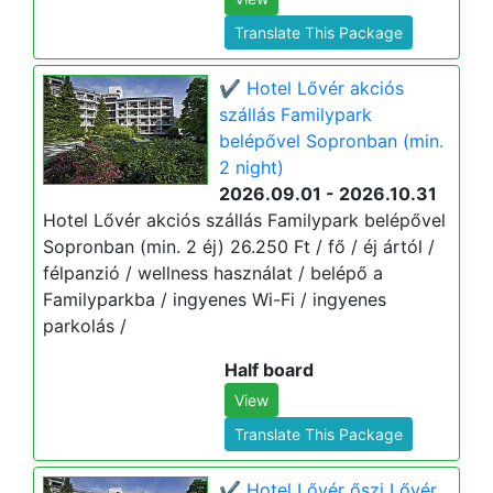
Translate This Package
✔️ Hotel Lővér akciós
szállás Familypark
belépővel Sopronban (min.
2 night)
2026.09.01 - 2026.10.31
Hotel Lővér akciós szállás Familypark belépővel
Sopronban (min. 2 éj) 26.250 Ft / fő / éj ártól /
félpanzió / wellness használat / belépő a
Familyparkba / ingyenes Wi-Fi / ingyenes
parkolás /
Half board
View
Translate This Package
✔️ Hotel Lővér őszi Lővér