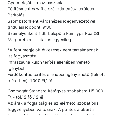
Gyermek játszóház használat
Térítésmentes wifi a szálloda egész területén
Parkolás
Szombatonként városnézés idegenvezetővel
(indulási időpont: 9:30)
Személyenként 1 db belépő a Familyparkba (St.
Margarethen) - utazás egyénileg
*A fent megjelölt étkezések nem tartalmaznak
italfogyasztást.
Infraszauna külön térítés ellenében vehető
igénybe!
Fürdőköntös térítés ellenében igényelhető (felnőtt
méretben): 1.000 Ft/ fő
Csomagár Standard kétágyas szobában: 115.000
Ft - tól/ 2 fő / 2 éj
Az árak a foglaltság és az elérhető szobatípus
függvényében változnak. A pontos árakért a