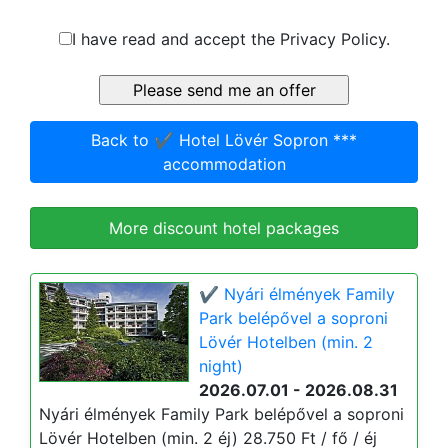
I have read and accept the Privacy Policy.
Back to ✔️ Hotel Lövér Sopron ***
accommodation
More discount hotel packages
✔️ Nyári élmények Family
Park belépővel a soproni
Lövér Hotelben (min. 2
night)
2026.07.01 - 2026.08.31
Nyári élmények Family Park belépővel a soproni
Lövér Hotelben (min. 2 éj) 28.750 Ft / fő / éj