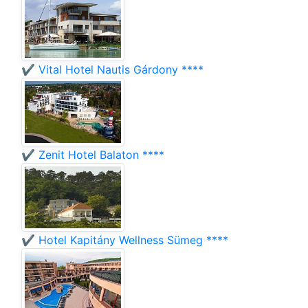
✔️ Vital Hotel Nautis Gárdony ****
✔️ Zenit Hotel Balaton ****
✔️ Hotel Kapitány Wellness Sümeg ****