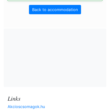
Back to accommodation
Links
Akcioscsomagok.hu