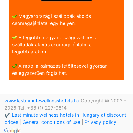
Magyarországi szállodák akciós
csomagajánlatai egy helyen.
A legjobb magyarországi wellness
szállodák akciós csomagajánlatai a
legjobb árakon.
A mobilalkalmazás letöltésével gyorsan
és egyszerũen foglalhat.
www.lastminutewellnesshotels.hu
Copyright © 2002 -
2026 Tel: +36 (1) 227-9614
✔️ Last minute wellness hotels in Hungary at discount
prices
|
General conditions of use
|
Privacy policy