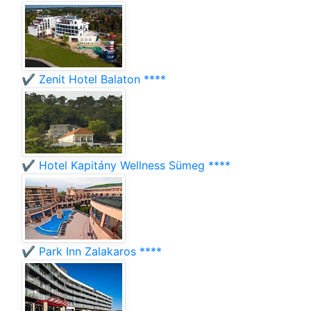
✔️ Zenit Hotel Balaton ****
✔️ Hotel Kapitány Wellness Sümeg ****
✔️ Park Inn Zalakaros ****