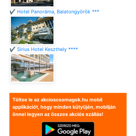
✔️ Hotel Panoráma, Balatongyörök ***
✔️ Sirius Hotel Keszthely ****
Töltse le az akcioscsomagok.hu mobil
applikációt, hogy minden kütyüjén, mobilján
önnel legyen az összes akciós szállás!