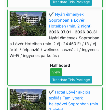
Translate This Package
✔️ Nyári élmények
Sopronban a Lövér
Hotelben (min. 2 night)
2026.07.01 - 2026.08.31
Nyári élmények Sopronban
a Lövér Hotelben (min. 2 éj) 24.450 Ft / fő / éj
ártól / félpanzió / wellness használat / ingyenes
Wi-Fi / ingyenes parkolás /
Half board
View
Translate This Package
✔️ Hotel Lővér akciós
szállás Familypark
belépővel Sopronban (min.
2 night)