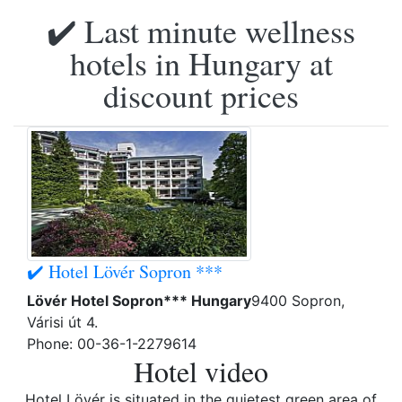
✔️ Last minute wellness
hotels in Hungary at
discount prices
✔️ Hotel Lövér Sopron ***
Lövér Hotel Sopron*** Hungary
9400 Sopron,
Várisi út 4.
Phone: 00-36-1-2279614
Hotel video
Hotel Lövér is situated in the quietest green area of