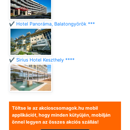
✔️ Hotel Panoráma, Balatongyörök ***
✔️ Sirius Hotel Keszthely ****
Töltse le az akcioscsomagok.hu mobil
applikációt, hogy minden kütyüjén, mobilján
önnel legyen az összes akciós szállás!