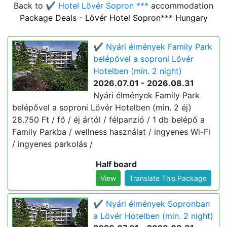
Back to
✔️ Hotel Lövér Sopron ***
accommodation
Package Deals - Lövér Hotel Sopron*** Hungary
✔️ Nyári élmények Family Park
belépővel a soproni Lövér
Hotelben (min. 2 night)
2026.07.01 - 2026.08.31
Nyári élmények Family Park
belépővel a soproni Lövér Hotelben (min. 2 éj)
28.750 Ft / fő / éj ártól / félpanzió / 1 db belépő a
Family Parkba / wellness használat / ingyenes Wi-Fi
/ ingyenes parkolás /
Half board
View
Translate This Package
✔️ Nyári élmények Sopronban
a Lövér Hotelben (min. 2 night)