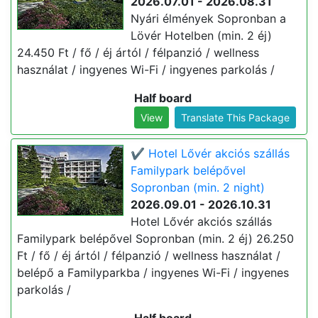
2026.07.01 - 2026.08.31
Nyári élmények Sopronban a
Lövér Hotelben (min. 2 éj)
24.450 Ft / fő / éj ártól / félpanzió / wellness
használat / ingyenes Wi-Fi / ingyenes parkolás /
Half board
View
Translate This Package
✔️ Hotel Lővér akciós szállás
Familypark belépővel
Sopronban (min. 2 night)
2026.09.01 - 2026.10.31
Hotel Lővér akciós szállás
Familypark belépővel Sopronban (min. 2 éj) 26.250
Ft / fő / éj ártól / félpanzió / wellness használat /
belépő a Familyparkba / ingyenes Wi-Fi / ingyenes
parkolás /