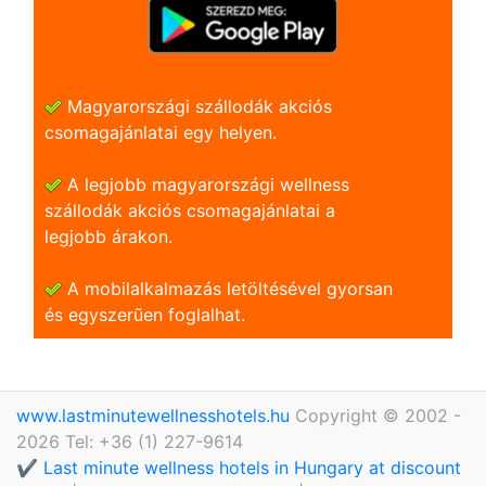
Magyarországi szállodák akciós
csomagajánlatai egy helyen.
A legjobb magyarországi wellness
szállodák akciós csomagajánlatai a
legjobb árakon.
A mobilalkalmazás letöltésével gyorsan
és egyszerũen foglalhat.
www.lastminutewellnesshotels.hu
Copyright © 2002 -
2026 Tel: +36 (1) 227-9614
✔️ Last minute wellness hotels in Hungary at discount