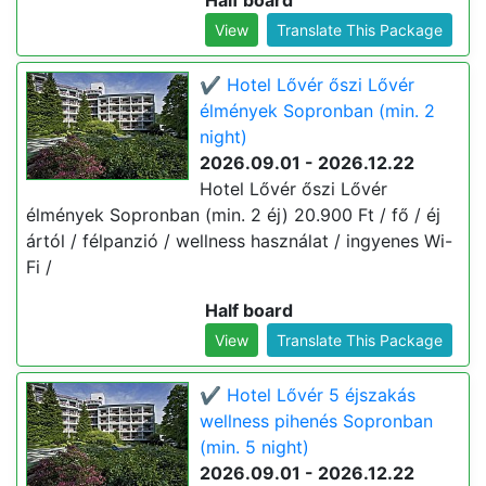
Half board
View
Translate This Package
✔️ Hotel Lővér őszi Lővér
élmények Sopronban (min. 2
night)
2026.09.01 - 2026.12.22
Hotel Lővér őszi Lővér
élmények Sopronban (min. 2 éj) 20.900 Ft / fő / éj
ártól / félpanzió / wellness használat / ingyenes Wi-
Fi /
Half board
View
Translate This Package
✔️ Hotel Lővér 5 éjszakás
wellness pihenés Sopronban
(min. 5 night)
2026.09.01 - 2026.12.22