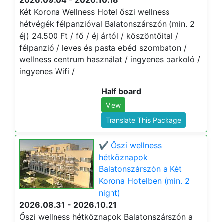
2026.09.04 - 2026.10.18
Két Korona Wellness Hotel őszi wellness
hétvégék félpanzióval Balatonszárszón (min. 2
éj) 24.500 Ft / fő / éj ártól / köszöntőital /
félpanzió / leves és pasta ebéd szombaton /
wellness centrum használat / ingyenes parkoló /
ingyenes Wifi /
Half board
View
Translate This Package
✔️ Őszi wellness
hétköznapok
Balatonszárszón a Két
Korona Hotelben (min. 2
night)
2026.08.31 - 2026.10.21
Őszi wellness hétköznapok Balatonszárszón a