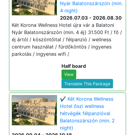
Nyár Balatonszárszón (min.
4 night)
2026.07.03 - 2026.08.30
Két Korona Wellness Hotel újra vár a Balatoni
Nyár Balatonszárszón (min. 4 éj) 31.500 Ft / fő /
éj ártól / köszöntőital / félpanzió / wellness
centrum használat / fürdőköntös / ingyenes
parkolás / ingyenes wifi /
Half board
View
Translate This Package
✔️ Két Korona Wellness
Hotel őszi wellness
hétvégék félpanzióval
Balatonszárszón (min. 2
night)