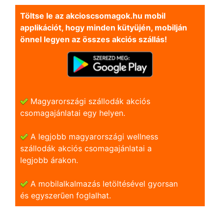
Töltse le az akcioscsomagok.hu mobil
applikációt, hogy minden kütyüjén, mobilján
önnel legyen az összes akciós szállás!
Magyarországi szállodák akciós
csomagajánlatai egy helyen.
A legjobb magyarországi wellness
szállodák akciós csomagajánlatai a
legjobb árakon.
A mobilalkalmazás letöltésével gyorsan
és egyszerũen foglalhat.