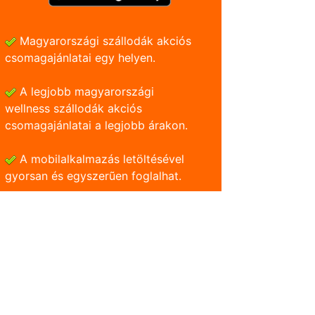
Magyarországi szállodák akciós
csomagajánlatai egy helyen.
A legjobb magyarországi
wellness szállodák akciós
csomagajánlatai a legjobb árakon.
A mobilalkalmazás letöltésével
gyorsan és egyszerũen foglalhat.