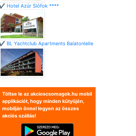
✔️ Hotel Azúr Siófok ****
✔️ BL Yachtclub Apartments Balatonlelle
Töltse le az akcioscsomagok.hu mobil
applikációt, hogy minden kütyüjén,
mobilján önnel legyen az összes
akciós szállás!