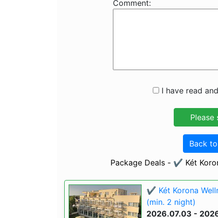
Comment:
I have read and
Back t
Package Deals - ✔️ Két Koro
✔️ Két Korona Well
(min. 2 night)
2026.07.03 - 202