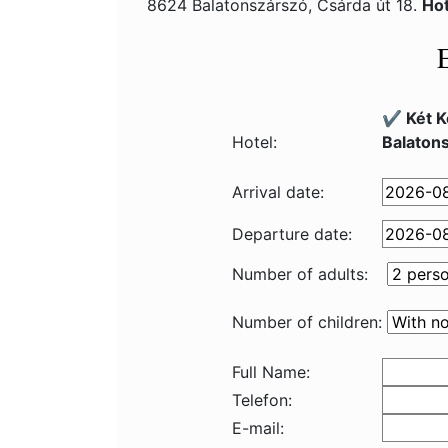
8624 Balatonszárszó, Csárda út 18.
Hot
✔️ Két 
Hotel:
Balaton
Arrival date:
Departure date:
Number of adults:
Number of children:
Full Name:
Telefon:
E-mail: