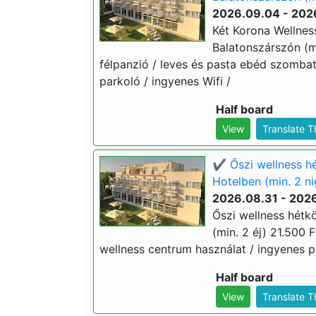
2026.09.04 - 202
Két Korona Wellnes
Balatonszárszón (min
félpanzió / leves és pasta ebéd szombat
parkoló / ingyenes Wifi /
Half board
View
Translate 
✔️ Őszi wellness h
Hotelben (min. 2 ni
2026.08.31 - 2026
Őszi wellness hétk
(min. 2 éj) 21.500 Ft
wellness centrum használat / ingyenes pa
Half board
View
Translate 