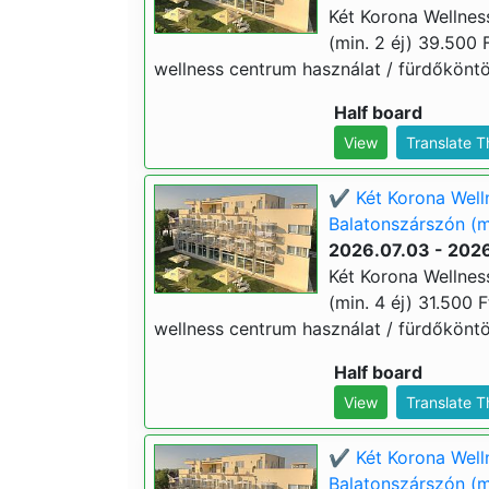
Két Korona Wellnes
(min. 2 éj) 39.500 F
wellness centrum használat / fürdőköntös
Half board
View
Translate 
✔️ Két Korona Welln
Balatonszárszón (mi
2026.07.03 - 202
Két Korona Wellnes
(min. 4 éj) 31.500 Ft
wellness centrum használat / fürdőköntös
Half board
View
Translate 
✔️ Két Korona Well
Balatonszárszón (mi