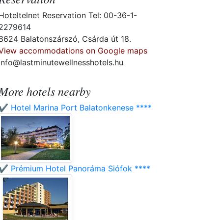
Hoteltelnet Reservation Tel: 00-36-1-
2279614
8624 Balatonszárszó, Csárda út 18.
View accommodations on Google maps
info@lastminutewellnesshotels.hu
More hotels nearby
✔️ Hotel Marina Port Balatonkenese ****
✔️ Prémium Hotel Panoráma Siófok ****