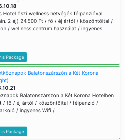
6.10.18
s Hotel őszi wellness hétvégék félpanzióval
. 2 éj) 24.500 Ft / fő / éj ártól / köszöntőital /
on / wellness centrum használat / ingyenes
This Package
étköznapok Balatonszárszón a Két Korona
ght)
.10.21
öznapok Balatonszárszón a Két Korona Hotelben
 / fő / éj ártól / köszöntőital / félpanzió /
rkoló / ingyenes Wifi /
This Package