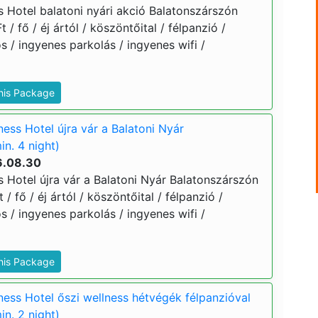
s Hotel balatoni nyári akció Balatonszárszón
t / fő / éj ártól / köszöntőital / félpanzió /
 / ingyenes parkolás / ingyenes wifi /
This Package
ess Hotel újra vár a Balatoni Nyár
n. 4 night)
6.08.30
s Hotel újra vár a Balatoni Nyár Balatonszárszón
 / fő / éj ártól / köszöntőital / félpanzió /
 / ingyenes parkolás / ingyenes wifi /
This Package
ness Hotel őszi wellness hétvégék félpanzióval
n. 2 night)