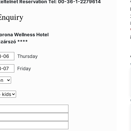
eltelnet Reservation Tel: 00-36-1-2279614
Enquiry
Korona Wellness Hotel
szárszó ****
Thursday
Friday