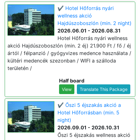
✔️ Hotel Hőforrás nyári
wellness akció
Hajdúszoboszlón (min. 2 night)
2026.06.01 - 2026.08.31
Hotel Hőforrás nyári wellness
akció Hajdúszoboszlón (min. 2 éj) 21.900 Ft / fő / éj
ártól / félpanzió / gyógyvizes medence használata /
kültéri medencék szezonban / WIFI a szálloda
területén /
Half board
View
Translate This Package
✔️ Őszi 5 éjszakás akció a
Hotel Hőforrásban (min. 5
night)
2026.09.01 - 2026.10.31
Őszi 5 éjszakás wellness akció