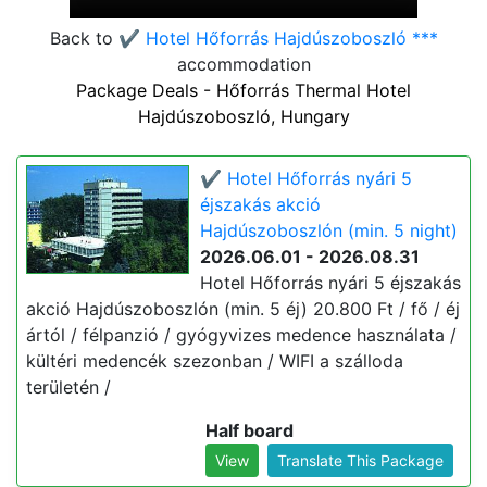
Back to
✔️ Hotel Hőforrás Hajdúszoboszló ***
accommodation
Package Deals - Hőforrás Thermal Hotel
Hajdúszoboszló, Hungary
✔️ Hotel Hőforrás nyári 5
éjszakás akció
Hajdúszoboszlón (min. 5 night)
2026.06.01 - 2026.08.31
Hotel Hőforrás nyári 5 éjszakás
akció Hajdúszoboszlón (min. 5 éj) 20.800 Ft / fő / éj
ártól / félpanzió / gyógyvizes medence használata /
kültéri medencék szezonban / WIFI a szálloda
területén /
Half board
View
Translate This Package