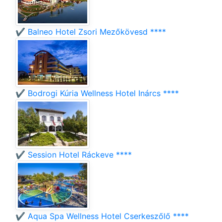
✔️ Balneo Hotel Zsori Mezőkövesd ****
✔️ Bodrogi Kúria Wellness Hotel Inárcs ****
✔️ Session Hotel Ráckeve ****
✔️ Aqua Spa Wellness Hotel Cserkeszőlő ****