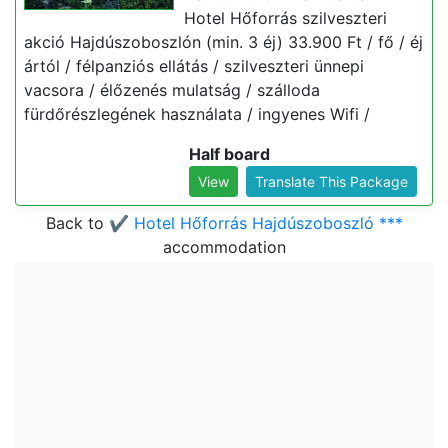
Hotel Hőforrás szilveszteri
akció Hajdúszoboszlón (min. 3 éj) 33.900 Ft / fő / éj
ártól / félpanziós ellátás / szilveszteri ünnepi
vacsora / élőzenés mulatság / szálloda
fürdőrészlegének használata / ingyenes Wifi /
Half board
View
Translate This Package
Back to
✔️ Hotel Hőforrás Hajdúszoboszló ***
accommodation