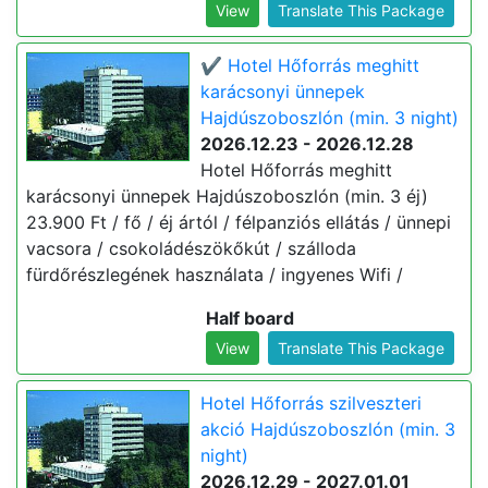
View
Translate This Package
✔️ Hotel Hőforrás meghitt
karácsonyi ünnepek
Hajdúszoboszlón (min. 3 night)
2026.12.23 - 2026.12.28
Hotel Hőforrás meghitt
karácsonyi ünnepek Hajdúszoboszlón (min. 3 éj)
23.900 Ft / fő / éj ártól / félpanziós ellátás / ünnepi
vacsora / csokoládészökőkút / szálloda
fürdőrészlegének használata / ingyenes Wifi /
Half board
View
Translate This Package
Hotel Hőforrás szilveszteri
akció Hajdúszoboszlón (min. 3
night)
2026.12.29 - 2027.01.01