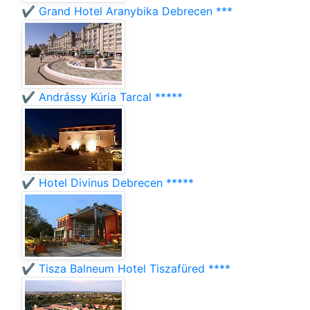
✔️ Grand Hotel Aranybika Debrecen ***
✔️ Andrássy Kúria Tarcal *****
✔️ Hotel Divinus Debrecen *****
✔️ Tisza Balneum Hotel Tiszafüred ****