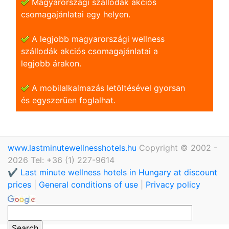
Magyarországi szállodák akciós
csomagajánlatai egy helyen.
A legjobb magyarországi wellness
szállodák akciós csomagajánlatai a
legjobb árakon.
A mobilalkalmazás letöltésével gyorsan
és egyszerũen foglalhat.
www.lastminutewellnesshotels.hu
Copyright © 2002 -
2026 Tel: +36 (1) 227-9614
✔️ Last minute wellness hotels in Hungary at discount
prices
|
General conditions of use
|
Privacy policy