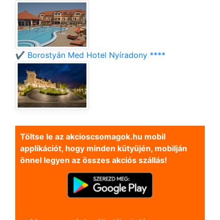
✔️ Borostyán Med Hotel Nyíradony ****
Töltse le az akcioscsomagok.hu mobil
applikációt, hogy minden kütyüjén, mobilján
önnel legyen az összes akciós szállás!