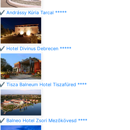
✔️ Andrássy Kúria Tarcal *****
✔️ Hotel Divinus Debrecen *****
✔️ Tisza Balneum Hotel Tiszafüred ****
✔️ Balneo Hotel Zsori Mezőkövesd ****