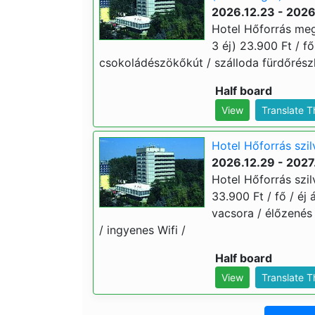
2026.12.23 - 2026
Hotel Hőforrás meg
3 éj) 23.900 Ft / fő
csokoládészökőkút / szálloda fürdőrészl
Half board
View
Translate 
Hotel Hőforrás szil
2026.12.29 - 2027
Hotel Hőforrás szil
33.900 Ft / fő / éj 
vacsora / élőzenés
/ ingyenes Wifi /
Half board
View
Translate 