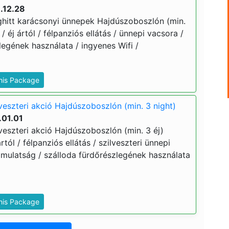
.12.28
hitt karácsonyi ünnepek Hajdúszoboszlón (min.
 / éj ártól / félpanziós ellátás / ünnepi vacsora /
egének használata / ingyenes Wifi /
This Package
veszteri akció Hajdúszoboszlón (min. 3 night)
.01.01
veszteri akció Hajdúszoboszlón (min. 3 éj)
ártól / félpanziós ellátás / szilveszteri ünnepi
 mulatság / szálloda fürdőrészlegének használata
This Package