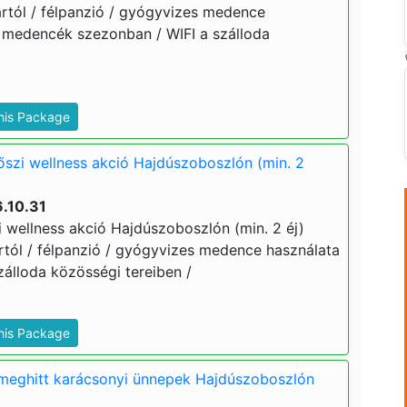
 ártól / félpanzió / gyógyvizes medence
ri medencék szezonban / WIFI a szálloda
This Package
őszi wellness akció Hajdúszoboszlón (min. 2
.10.31
i wellness akció Hajdúszoboszlón (min. 2 éj)
 ártól / félpanzió / gyógyvizes medence használata
zálloda közösségi tereiben /
This Package
 meghitt karácsonyi ünnepek Hajdúszoboszlón