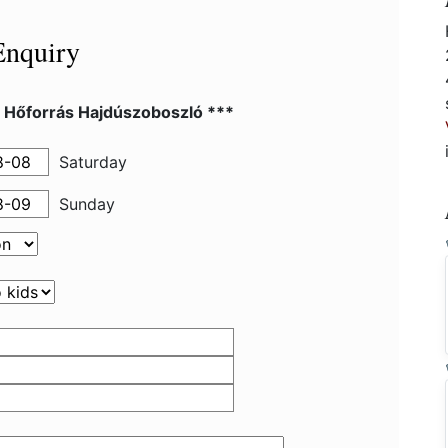
Enquiry
l Hőforrás Hajdúszoboszló ***
Saturday
Sunday