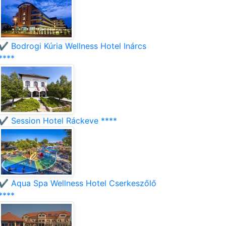
✔️ Bodrogi Kúria Wellness Hotel Inárcs
****
✔️ Session Hotel Ráckeve ****
✔️ Aqua Spa Wellness Hotel Cserkeszőlő
****