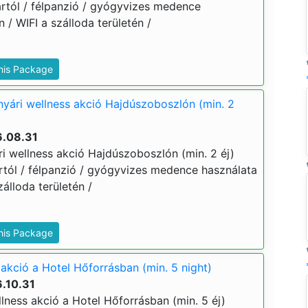
 ártól / félpanzió / gyógyvizes medence
/ WIFI a szálloda területén /
This Package
nyári wellness akció Hajdúszoboszlón (min. 2
6.08.31
ri wellness akció Hajdúszoboszlón (min. 2 éj)
 ártól / félpanzió / gyógyvizes medence használata
álloda területén /
This Package
akció a Hotel Hőforrásban (min. 5 night)
.10.31
lness akció a Hotel Hőforrásban (min. 5 éj)