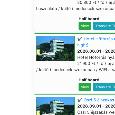
20.800 Ft / fő / éj
használata / kültéri medencék szezonban 
Half board
View
Translate 
✔️ Hotel Hőforrás 
night)
2026.06.01 - 202
Hotel Hőforrás nyá
21.900 Ft / fő / éj
/ kültéri medencék szezonban / WIFI a sz
Half board
View
Translate 
✔️ Őszi 5 éjszakás 
2026.09.01 - 2026
Őszi 5 éjszakás wel