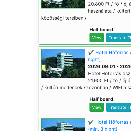
20.800 Ft / fő / éj
használata / külté
közösségi tereiben /
Half board
View
Translate 
✔️ Hotel Hőforrás 
night)
2026.09.01 - 2026
Hotel Hőforrás ősz
21.900 Ft / fő / éj
/ kültéri medencék szezonban / WIFI a s
Half board
View
Translate 
✔️ Hotel Hőforrás
(min. 3 night)