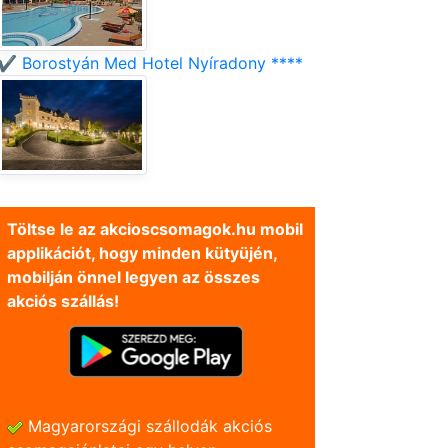
✔️ Borostyán Med Hotel Nyíradony ****
Töltse le az akcioscsomagok.hu mobil
applikációt, hogy minden kütyüjén,
mobilján önnel legyen az összes
akciós szállás!
Magyarországi szállodák akciós