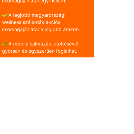
csomagajánlatai egy helyen.
A legjobb magyarországi
wellness szállodák akciós
csomagajánlatai a legjobb árakon.
A mobilalkalmazás letöltésével
gyorsan és egyszerũen foglalhat.