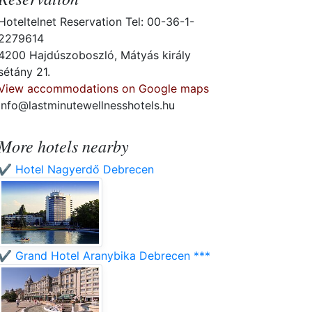
Hoteltelnet Reservation Tel: 00-36-1-
2279614
4200 Hajdúszoboszló, Mátyás király
sétány 21.
View accommodations on Google maps
info@lastminutewellnesshotels.hu
More hotels nearby
✔️ Hotel Nagyerdő Debrecen
✔️ Grand Hotel Aranybika Debrecen ***