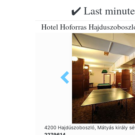
✔️ Last minute
Hotel Hoforras Hajduszoboszlo 
4200 Hajdúszoboszló, Mátyás király sé
2279614