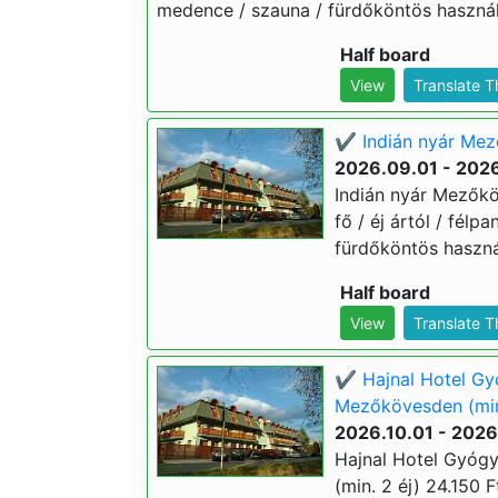
medence / szauna / fürdőköntös használa
Half board
View
Translate 
✔️ Indián nyár Mez
2026.09.01 - 202
Indián nyár Mezőkö
fő / éj ártól / fél
fürdőköntös használ
Half board
View
Translate 
✔️ Hajnal Hotel Gy
Mezőkövesden (min
2026.10.01 - 2026
Hajnal Hotel Gyóg
(min. 2 éj) 24.150 F