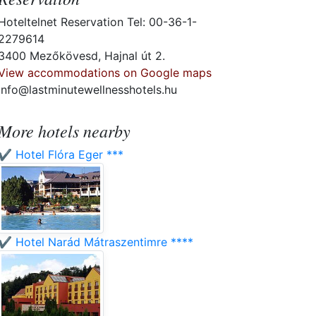
Hoteltelnet Reservation Tel: 00-36-1-
2279614
3400 Mezőkövesd, Hajnal út 2.
View accommodations on Google maps
info@lastminutewellnesshotels.hu
More hotels nearby
✔️ Hotel Flóra Eger ***
✔️ Hotel Narád Mátraszentimre ****