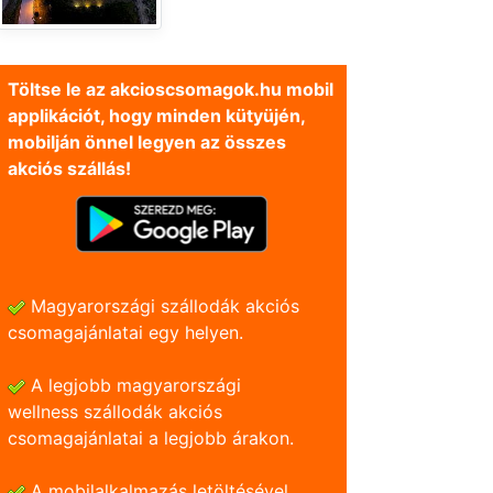
Töltse le az akcioscsomagok.hu mobil
applikációt, hogy minden kütyüjén,
mobilján önnel legyen az összes
akciós szállás!
Magyarországi szállodák akciós
csomagajánlatai egy helyen.
A legjobb magyarországi
wellness szállodák akciós
csomagajánlatai a legjobb árakon.
A mobilalkalmazás letöltésével