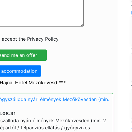
 accept the Privacy Policy.
o accommodation
 Hajnal Hotel Mezőkövesd ***
yógyszálloda nyári élmények Mezőkövesden (min.
6.08.31
yszálloda nyári élmények Mezőkövesden (min. 2
 éj ártól / félpanziós ellátás / gyógyvizes