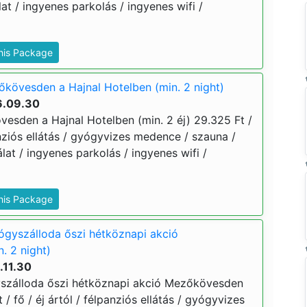
t / ingyenes parkolás / ingyenes wifi /
This Package
őkövesden a Hajnal Hotelben (min. 2 night)
6.09.30
vesden a Hajnal Hotelben (min. 2 éj) 29.325 Ft /
panziós ellátás / gyógyvizes medence / szauna /
at / ingyenes parkolás / ingyenes wifi /
This Package
ógyszálloda őszi hétköznapi akció
. 2 night)
.11.30
yszálloda őszi hétköznapi akció Mezőkövesden
t / fő / éj ártól / félpanziós ellátás / gyógyvizes