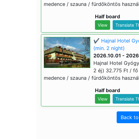
medence / szauna / fürdőköntös használa
Half board
View
Translate 
✔️ Hajnal Hotel G
(min. 2 night)
2026.10.01 - 2026
Hajnal Hotel Gyógy
2 éj) 32.775 Ft / fő
medence / szauna / fürdőköntös használa
Half board
View
Translate 
Back t