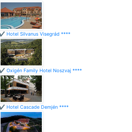
✔️ Hotel Silvanus Visegrád ****
✔️ Oxigén Family Hotel Noszvaj ****
✔️ Hotel Cascade Demjén ****