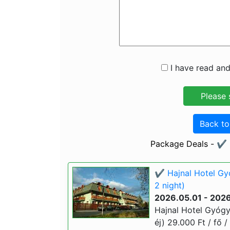
I have read and
Back t
Package Deals - ✔️
✔️ Hajnal Hotel G
2 night)
2026.05.01 - 202
Hajnal Hotel Gyóg
éj) 29.000 Ft / fő /