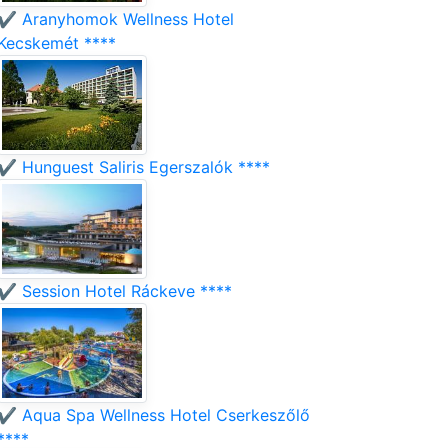
✔️ Aranyhomok Wellness Hotel
Kecskemét ****
✔️ Hunguest Saliris Egerszalók ****
✔️ Session Hotel Ráckeve ****
✔️ Aqua Spa Wellness Hotel Cserkeszőlő
****