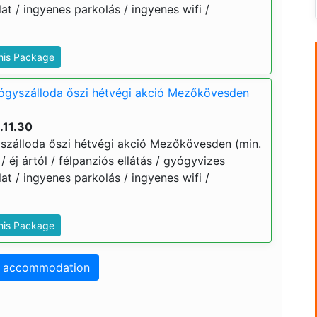
t / ingyenes parkolás / ingyenes wifi /
This Package
yógyszálloda őszi hétvégi akció Mezőkövesden
.11.30
szálloda őszi hétvégi akció Mezőkövesden (min.
 / éj ártól / félpanziós ellátás / gyógyvizes
t / ingyenes parkolás / ingyenes wifi /
This Package
o accommodation