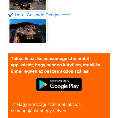
✔️ Hotel Cascade Demjén ****
Töltse le az akcioscsomagok.hu mobil
applikációt, hogy minden kütyüjén, mobilján
önnel legyen az összes akciós szállás!
Magyarországi szállodák akciós
csomagajánlatai egy helyen.