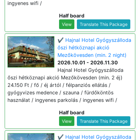
ingyenes wifi /
Half board
View
Translate This Package
✔️ Hajnal Hotel Gyógyszálloda
őszi hétköznapi akció
Mezőkövesden (min. 2 night)
2026.10.01 - 2026.11.30
Hajnal Hotel Gyógyszálloda
őszi hétköznapi akció Mezőkövesden (min. 2 éj)
24.150 Ft / fő / éj ártól / félpanziós ellátás /
gyógyvizes medence / szauna / fürdőköntös
használat / ingyenes parkolás / ingyenes wifi /
Half board
View
Translate This Package
✔️ Hajnal Hotel Gyógyszálloda