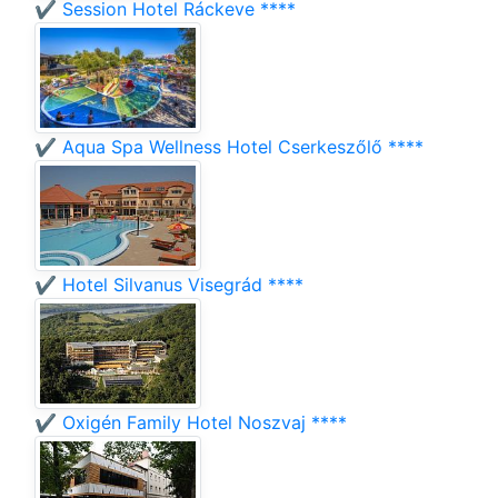
✔️ Session Hotel Ráckeve ****
✔️ Aqua Spa Wellness Hotel Cserkeszőlő ****
✔️ Hotel Silvanus Visegrád ****
✔️ Oxigén Family Hotel Noszvaj ****