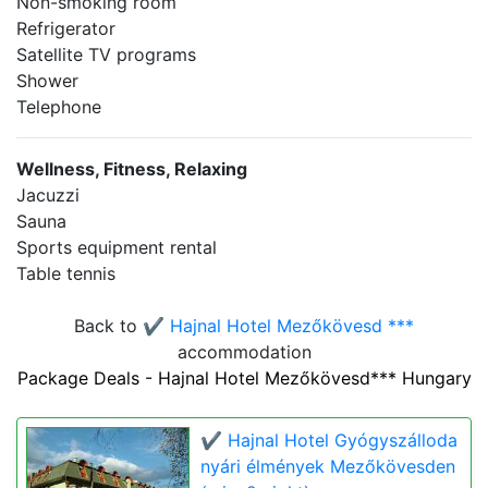
Non-smoking room
Refrigerator
Satellite TV programs
Shower
Telephone
Wellness, Fitness, Relaxing
Jacuzzi
Sauna
Sports equipment rental
Table tennis
Back to
✔️ Hajnal Hotel Mezőkövesd ***
accommodation
Package Deals - Hajnal Hotel Mezőkövesd*** Hungary
✔️ Hajnal Hotel Gyógyszálloda
nyári élmények Mezőkövesden