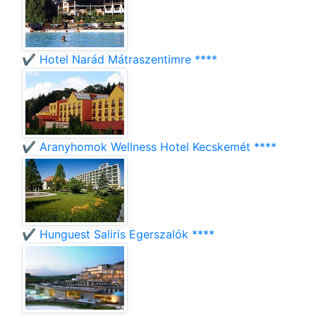
✔️ Hotel Narád Mátraszentimre ****
✔️ Aranyhomok Wellness Hotel Kecskemét ****
✔️ Hunguest Saliris Egerszalók ****