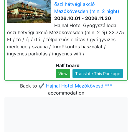
őszi hétvégi akció
Mezőkövesden (min. 2 night)
2026.10.01 - 2026.11.30
Hajnal Hotel Gyógyszálloda
őszi hétvégi akció Mezőkövesden (min. 2 éj) 32.775
Ft / fő / éj ártól / félpanziós ellátás / gyógyvizes
medence / szauna / fürdőköntös használat /
ingyenes parkolás / ingyenes wifi /
Half board
View
Translate This Package
Back to
✔️ Hajnal Hotel Mezőkövesd ***
accommodation