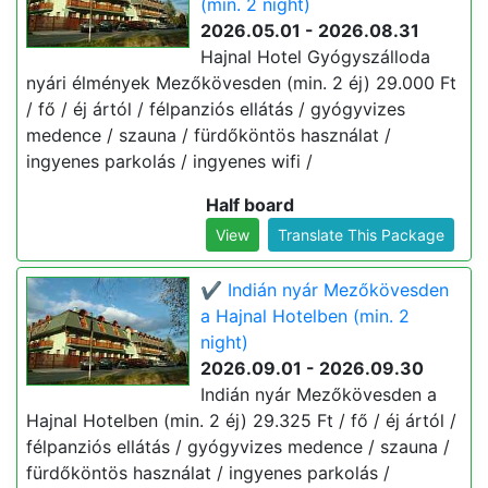
(min. 2 night)
2026.05.01 - 2026.08.31
Hajnal Hotel Gyógyszálloda
nyári élmények Mezőkövesden (min. 2 éj) 29.000 Ft
/ fő / éj ártól / félpanziós ellátás / gyógyvizes
medence / szauna / fürdőköntös használat /
ingyenes parkolás / ingyenes wifi /
Half board
View
Translate This Package
✔️ Indián nyár Mezőkövesden
a Hajnal Hotelben (min. 2
night)
2026.09.01 - 2026.09.30
Indián nyár Mezőkövesden a
Hajnal Hotelben (min. 2 éj) 29.325 Ft / fő / éj ártól /
félpanziós ellátás / gyógyvizes medence / szauna /
fürdőköntös használat / ingyenes parkolás /