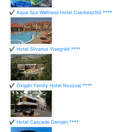
✔️ Aqua Spa Wellness Hotel Cserkeszőlő ****
✔️ Hotel Silvanus Visegrád ****
✔️ Oxigén Family Hotel Noszvaj ****
✔️ Hotel Cascade Demjén ****