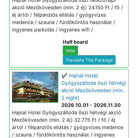
Hajnal Hotel Gyógyszálloda őszi hétköznapi
akció Mezőkövesden (min. 2 éj) 24.150 Ft / fő /
éj ártól / félpanziós ellátás / gyógyvizes
medence / szauna / fürdőköntös használat /
ingyenes parkolás / ingyenes wifi /
Half board
View
Translate This Package
✔️ Hajnal Hotel
Gyógyszálloda őszi hétvégi
akció Mezőkövesden (min.
2 night)
2026.10.01 - 2026.11.30
Hajnal Hotel Gyógyszálloda őszi hétvégi akció
Mezőkövesden (min. 2 éj) 32.775 Ft / fő / éj
ártól / félpanziós ellátás / gyógyvizes medence
/ szauna / fürdőköntös használat / ingyenes