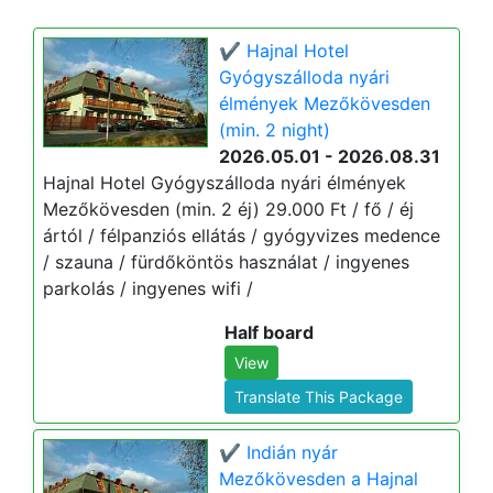
✔️ Hajnal Hotel
Gyógyszálloda nyári
élmények Mezőkövesden
(min. 2 night)
2026.05.01 - 2026.08.31
Hajnal Hotel Gyógyszálloda nyári élmények
Mezőkövesden (min. 2 éj) 29.000 Ft / fő / éj
ártól / félpanziós ellátás / gyógyvizes medence
/ szauna / fürdőköntös használat / ingyenes
parkolás / ingyenes wifi /
Half board
View
Translate This Package
✔️ Indián nyár
Mezőkövesden a Hajnal