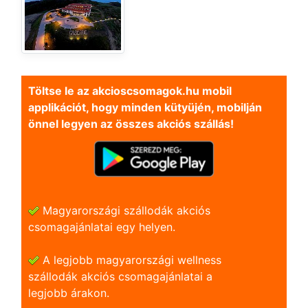
Töltse le az akcioscsomagok.hu mobil
applikációt, hogy minden kütyüjén, mobilján
önnel legyen az összes akciós szállás!
Magyarországi szállodák akciós
csomagajánlatai egy helyen.
A legjobb magyarországi wellness
szállodák akciós csomagajánlatai a
legjobb árakon.