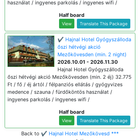
használat / ingyenes parkolás / ingyenes wifi /
Half board
View
Translate This Package
✔️ Hajnal Hotel Gyógyszálloda
őszi hétvégi akció
Mezőkövesden (min. 2 night)
2026.10.01 - 2026.11.30
Hajnal Hotel Gyógyszálloda
őszi hétvégi akció Mezőkövesden (min. 2 éj) 32.775
Ft / fő / éj ártól / félpanziós ellátás / gyógyvizes
medence / szauna / fürdőköntös használat /
ingyenes parkolás / ingyenes wifi /
Half board
View
Translate This Package
Back to
✔️ Hajnal Hotel Mezőkövesd ***