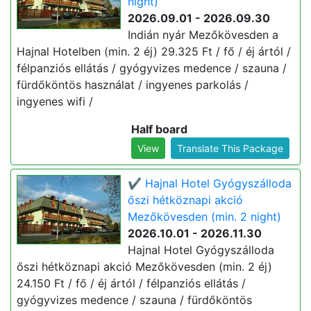
night)
2026.09.01 - 2026.09.30
Indián nyár Mezőkövesden a
Hajnal Hotelben (min. 2 éj) 29.325 Ft / fő / éj ártól /
félpanziós ellátás / gyógyvizes medence / szauna /
fürdőköntös használat / ingyenes parkolás /
ingyenes wifi /
Half board
View
Translate This Package
✔️ Hajnal Hotel Gyógyszálloda
őszi hétköznapi akció
Mezőkövesden (min. 2 night)
2026.10.01 - 2026.11.30
Hajnal Hotel Gyógyszálloda
őszi hétköznapi akció Mezőkövesden (min. 2 éj)
24.150 Ft / fő / éj ártól / félpanziós ellátás /
gyógyvizes medence / szauna / fürdőköntös