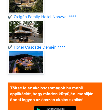
✔️ Oxigén Family Hotel Noszvaj ****
✔️ Hotel Cascade Demjén ****
Töltse le az akcioscsomagok.hu mobil
applikációt, hogy minden kütyüjén, mobilján
önnel legyen az összes akciós szállás!