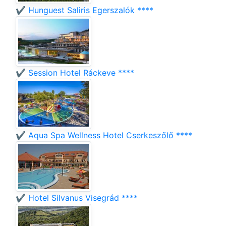
✔️ Hunguest Saliris Egerszalók ****
✔️ Session Hotel Ráckeve ****
✔️ Aqua Spa Wellness Hotel Cserkeszőlő ****
✔️ Hotel Silvanus Visegrád ****