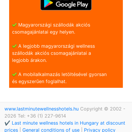
Magyarországi szállodák akciós
csomagajánlatai egy helyen.
A legjobb magyarországi wellness
szállodák akciós csomagajánlatai a
legjobb árakon.
A mobilalkalmazás letöltésével gyorsan
és egyszerũen foglalhat.
www.lastminutewellnesshotels.hu
Copyright © 2002 -
2026 Tel: +36 (1) 227-9614
✔️ Last minute wellness hotels in Hungary at discount
prices
|
General conditions of use
|
Privacy policy