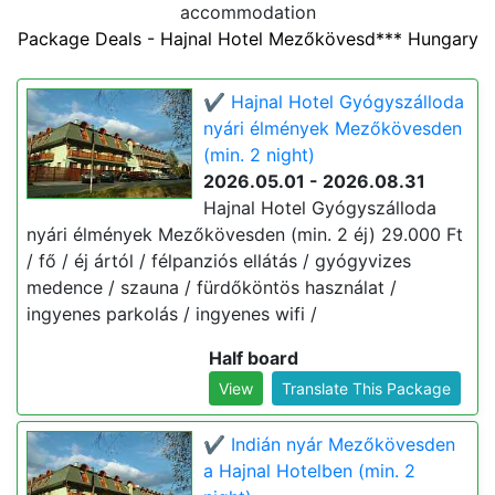
accommodation
Package Deals - Hajnal Hotel Mezőkövesd*** Hungary
✔️ Hajnal Hotel Gyógyszálloda
nyári élmények Mezőkövesden
(min. 2 night)
2026.05.01 - 2026.08.31
Hajnal Hotel Gyógyszálloda
nyári élmények Mezőkövesden (min. 2 éj) 29.000 Ft
/ fő / éj ártól / félpanziós ellátás / gyógyvizes
medence / szauna / fürdőköntös használat /
ingyenes parkolás / ingyenes wifi /
Half board
View
Translate This Package
✔️ Indián nyár Mezőkövesden
a Hajnal Hotelben (min. 2