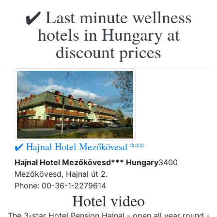
✔️ Last minute wellness
hotels in Hungary at
discount prices
✔️ Hajnal Hotel Mezőkövesd ***
Hajnal Hotel Mezőkövesd*** Hungary
3400
Mezőkövesd, Hajnal út 2.
Phone: 00-36-1-2279614
Hotel video
The 3-star Hotel Pension Hajnal - open all year round -